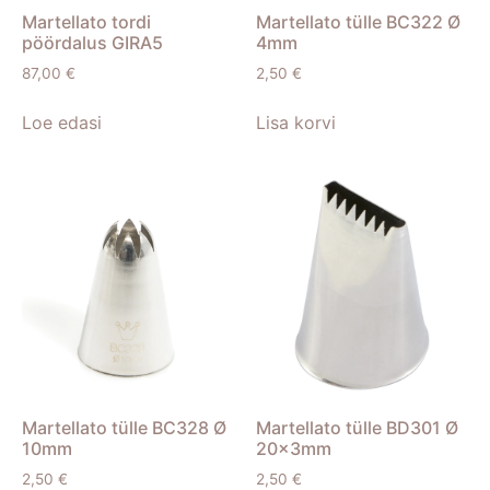
Martellato tordi
Martellato tülle BC322 Ø
pöördalus GIRA5
4mm
87,00
€
2,50
€
Loe edasi
Lisa korvi
Martellato tülle BC328 Ø
Martellato tülle BD301 Ø
10mm
20x3mm
2,50
€
2,50
€