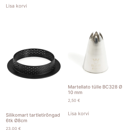
Lisa korvi
Martellato tülle BC328 Ø
10 mm
2,50
€
Lisa korvi
Silikomart tartletirõngad
6tk Ø8cm
23,00
€