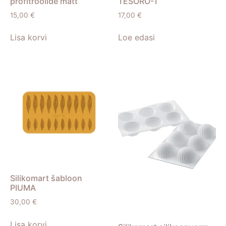
profitroolide matt
TESORO-T
15,00
€
17,00
€
Lisa korvi
Loe edasi
Silikomart šabloon
PIUMA
30,00
€
Lisa korvi