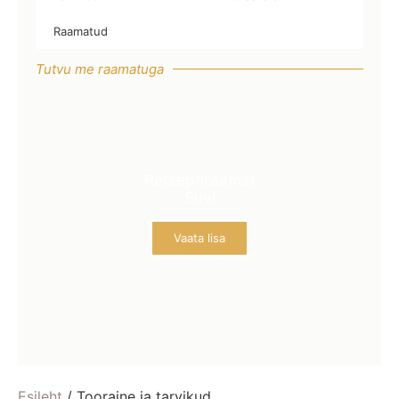
Raamatud
Tutvu me raamatuga
Retseptiraamat
Suvi
Vaata lisa
Esileht
/ Tooraine ja tarvikud