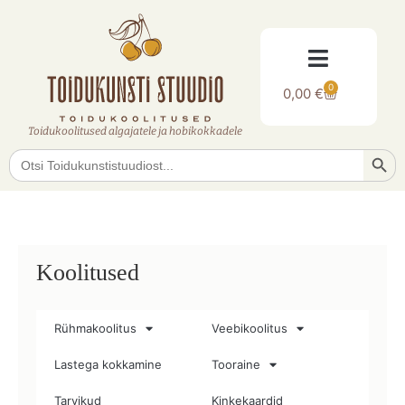
0
0,00
€
Toidukoolitused algajatele ja hobikokkadele
Searc
Search
for:
Koolitused
Rühmakoolitus
Veebikoolitus
Lastega kokkamine
Tooraine
Tarvikud
Kinkekaardid