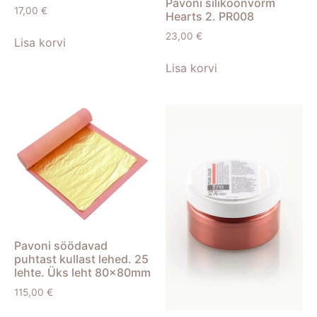
Pavoni silikoonvorm
17,00
€
Hearts 2. PR008
23,00
€
Lisa korvi
Lisa korvi
Pavoni söödavad
puhtast kullast lehed. 25
lehte. Üks leht 80x80mm
115,00
€