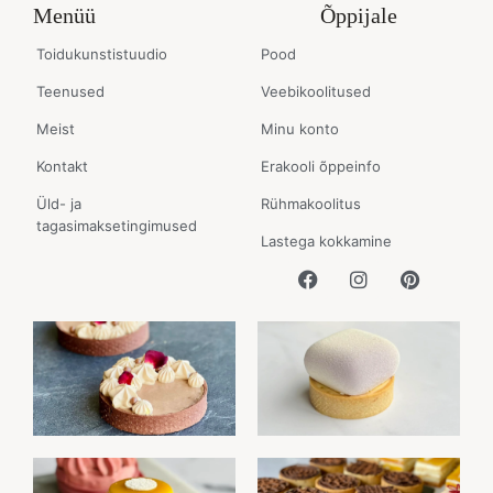
Menüü
Õppijale
Toidukunstistuudio
Pood
Teenused
Veebikoolitused
Meist
Minu konto
Kontakt
Erakooli õppeinfo
Üld- ja
Rühmakoolitus
tagasimaksetingimused
Lastega kokkamine