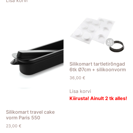
Lisa korvi
Silikomart tartletirõngad
6tk Ø7cm + silikoonvorm
36,00
€
Lisa korvi
Kiirusta! Ainult 2 tk alles!
Silikomart travel cake
vorm Paris 550
23,00
€