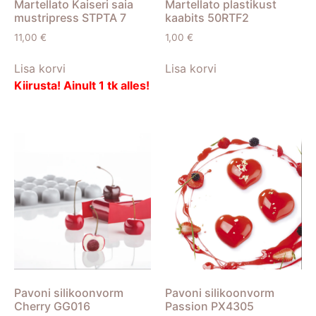
Martellato Kaiseri saia
Martellato plastikust
mustripress STPTA 7
kaabits 50RTF2
11,00
€
1,00
€
Lisa korvi
Lisa korvi
Kiirusta! Ainult 1 tk alles!
Pavoni silikoonvorm
Pavoni silikoonvorm
Cherry GG016
Passion PX4305