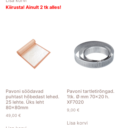
Lisa korvi
Kiirusta! Ainult 2 tk alles!
Pavoni söödavad
Pavoni tartletirõngad.
puhtast hõbedast lehed.
1tk. Ø mm 70×20 h.
25 lehte. Üks leht
XF7020
80x80mm
9,00
€
49,00
€
Lisa korvi