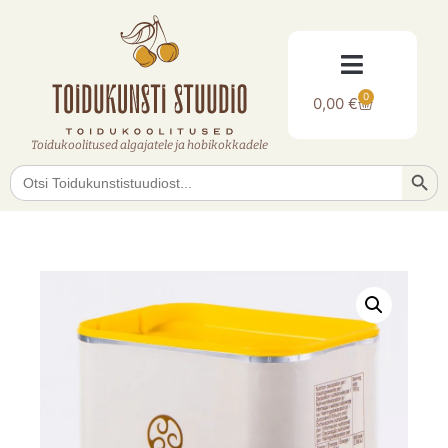
0
0,00
€
Toidukoolitused algajatele ja hobikokkadele
Searc
Search
for: