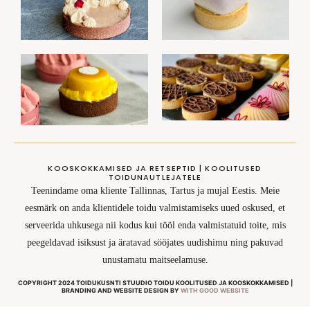
KOOSKOKKAMISED JA RETSEPTID | KOOLITUSED
TOIDUNAUTLEJATELE
Teenindame oma kliente Tallinnas, Tartus ja mujal Eestis. Meie
eesmärk on anda klientidele toidu valmistamiseks uued oskused, et
serveerida uhkusega nii kodus kui tööl enda valmistatuid toite, mis
peegeldavad isiksust ja äratavad sööjates uudishimu ning pakuvad
unustamatu maitseelamuse.
COPYRIGHT 2024 TOIDUKUSNTI STUUDIO TOIDU KOOLITUSED JA KOOSKOKKAMISED |
BRANDING AND WEBSITE DESIGN BY
WITH GOOD WEBSITE