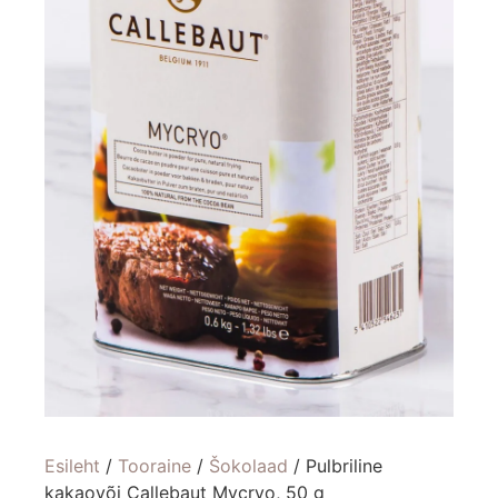
Esileht
/
Tooraine
/
Šokolaad
/ Pulbriline
kakaovõi Callebaut Mycryo, 50 g