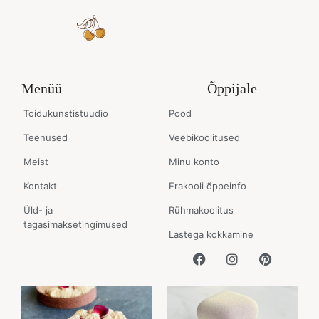
Menüü
Õppijale
Toidukunstistuudio
Pood
Teenused
Veebikoolitused
Meist
Minu konto
Kontakt
Erakooli õppeinfo
Üld- ja
Rühmakoolitus
tagasimaksetingimused
Lastega kokkamine