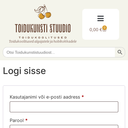
0
0,00
€
Toidukoolitused algajatele ja hobikokkadele
Searc
Search
for:
Logi sisse
Kasutajanimi või e-posti aadress
*
Parool
*