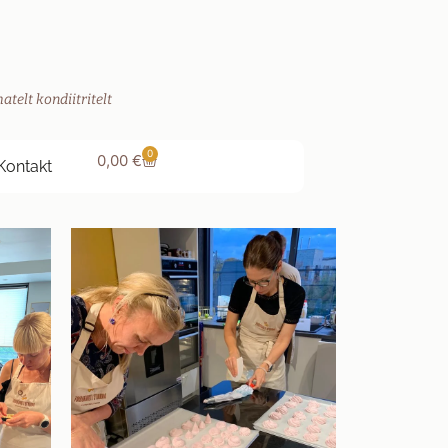
atelt kondiitritelt
0
0,00
€
Kontakt