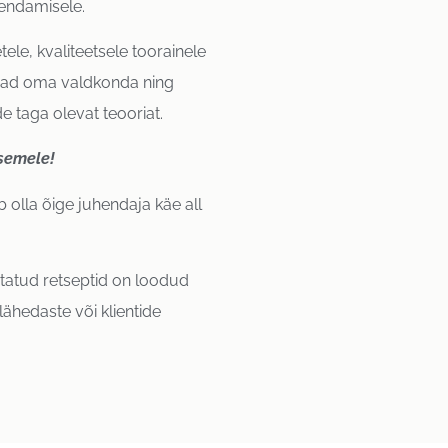
iendamisele.
ele, kvaliteetsele toorainele
evad oma valdkonda ning
e taga olevat teooriat.
semele!
olla õige juhendaja käe all
utatud retseptid on loodud
lähedaste või klientide