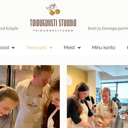
ed kõigile
Eesti ja Euroopa parim
Pood
Teenused
Meist
Minu konto