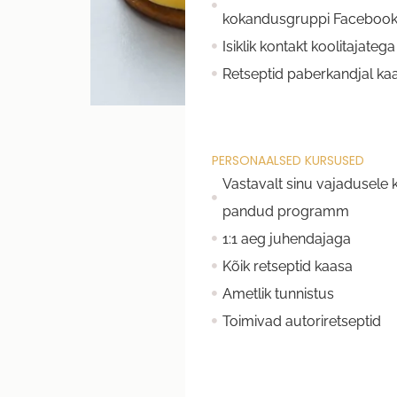
kokandusgruppi Facebook'
Isiklik kontakt koolitajatega
Retseptid paberkandjal ka
PERSONAALSED KURSUSED
Vastavalt sinu vajadusele
pandud programm
1:1 aeg juhendajaga
Kõik retseptid kaasa
Ametlik tunnistus
Toimivad autoriretseptid