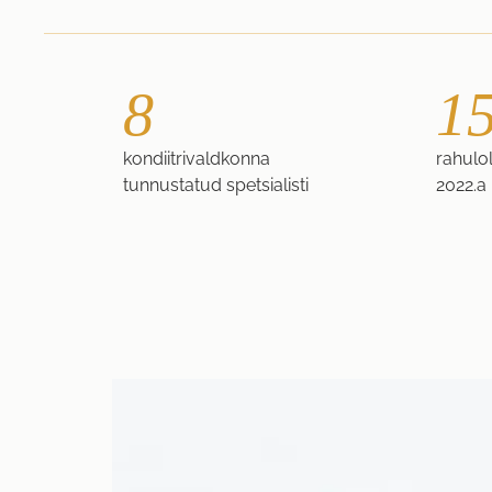
8
1
kondiitrivaldkonna
rahulol
tunnustatud spetsialisti
2022.a