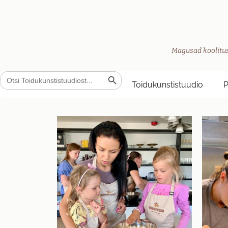
Magusad koolitus
Search Button
Search
for:
Toidukunstistuudio