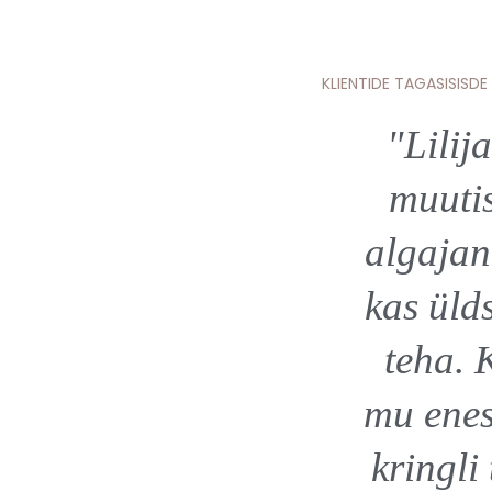
KLIENTIDE TAGASISISDE
 šokolaaditeema
"Lilij
lati huvi tundnud,
muuti
ei teadnud, kust
algajan
 tööd šokolaadiga.
kas üld
s näitas mulle
teha. 
id, mis viisid mu
mu enes
sed järgmisele
kringli