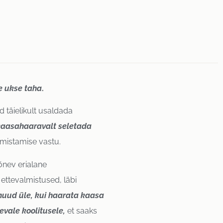
e ukse taha
.
 täielikult usaldada
kaasahaaravalt seletada
lmistamise vastu.
õnev erialane
 ettevalmistused, läbi
 muud üle, kui haarata kaasa
evale koolitusele,
et saaks