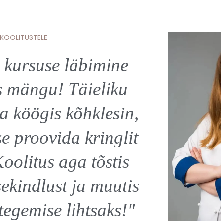
 KOOLITUSTELE
a kursuse läbimine
"Aast
s mängu! Täieliku
sus
a köögis kõhklesin,
raha
se proovida kringlit
õppisi
Koolitus aga tõstis
maits
ekindlust ja muutis
 tegemise lihtsaks!"