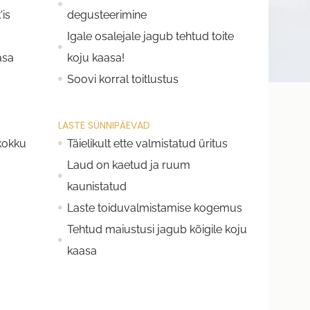
is
degusteerimine
Igale osalejale jagub tehtud toite
asa
koju kaasa!
Soovi korral toitlustus
LASTE SÜNNIPÄEVAD
 kokku
Täielikult ette valmistatud üritus
Laud on kaetud ja ruum
kaunistatud
Laste toiduvalmistamise kogemus
Tehtud maiustusi jagub kõigile koju
kaasa