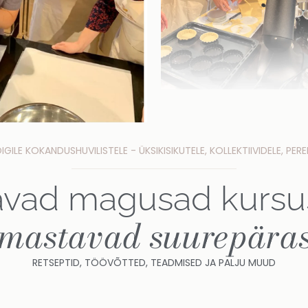
GILE KOKANDUSHUVILISTELE - ÜKSIKISIKUTELE, KOLLEKTIIVIDELE, PER
vad magusad kursus
rmastavad suurepärast
RETSEPTID, TÖÖVÕTTED, TEADMISED JA PALJU MUUD