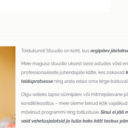
Toidukunsti Stuudio on koht, kus
argipäev jäetaks
Meie magusa stuudio uksest sisse astudes võid end
professionaalsete juhendajate kätte, kes oskavad
toiduprotsesse
ning anda edasi oma kirge toiduva
Olgu selleks lapse sünnipäev või mitmepäevane p
kondiitrikoolitus – meie oleme teinud kõik vajalikud
mõelnud programmi ning toitlustuse.
Sinul ei jää
vaid vahetusjalatsid ja tulla kaks kätt taskus põn