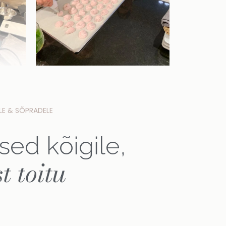
ELE & SÕPRADELE
ed kõigile,
 toitu