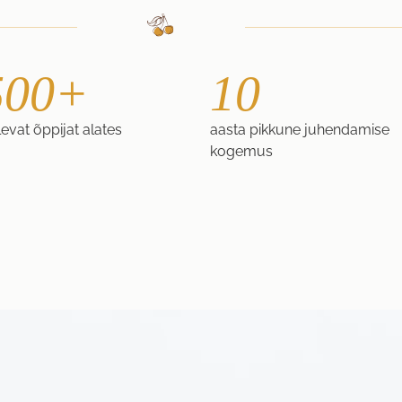
500+
10
evat õppijat alates
aasta pikkune juhendamise
kogemus