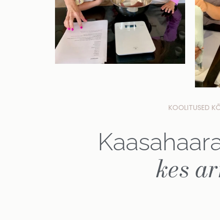
KOOLITUSED KÕI
Kaasahaara
kes a