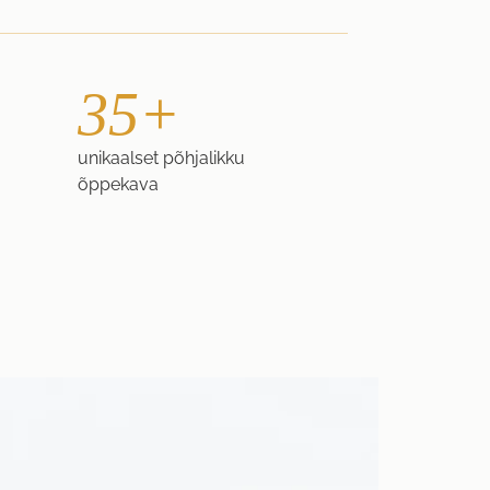
35+
unikaalset põhjalikku
õppekava