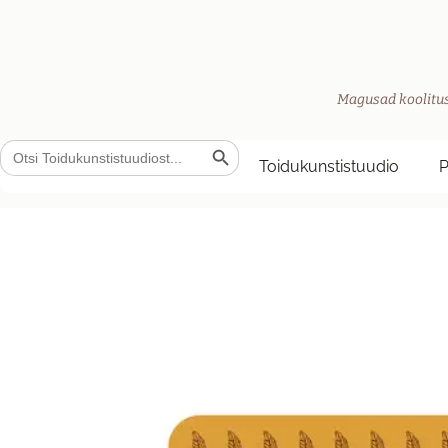
Magusad koolitus
Search Button
Search
for:
Toidukunstistuudio