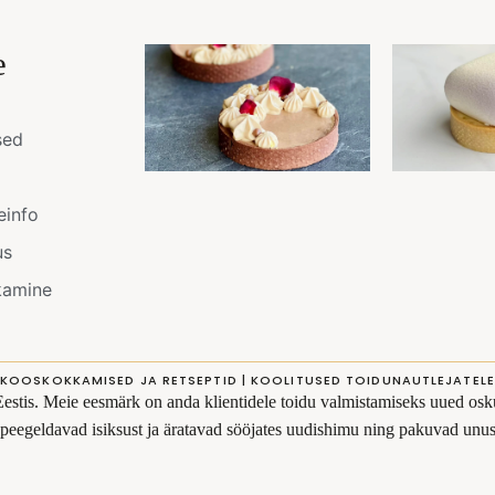
e
sed
einfo
us
kamine
KOOSKOKKAMISED JA RETSEPTID | KOOLITUSED TOIDUNAUTLEJATELE
Eestis. Meie eesmärk on anda klientidele toidu valmistamiseks uued osku
s peegeldavad isiksust ja äratavad sööjates uudishimu ning pakuvad un