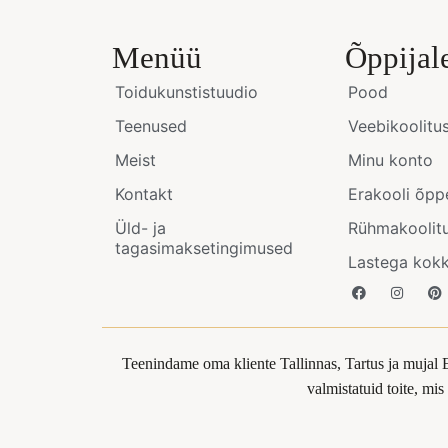
Menüü
Õppijal
Toidukunstistuudio
Pood
Teenused
Veebikoolitu
Meist
Minu konto
Kontakt
Erakooli õpp
Üld- ja
Rühmakoolit
tagasimaksetingimused
Lastega kok
Teenindame oma kliente Tallinnas, Tartus ja mujal 
valmistatuid toite, mi