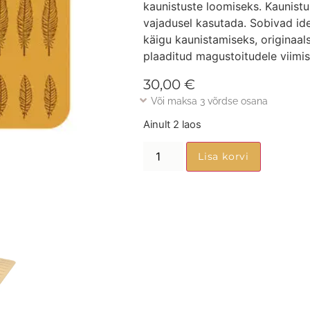
kaunistuste loomiseks. Kaunistu
vajadusel kasutada. Sobivad ide
käigu kaunistamiseks, originaals
plaaditud magustoitudele viimis
30,00
€
Või maksa 3 võrdse osana
Ainult 2 laos
Lisa korvi