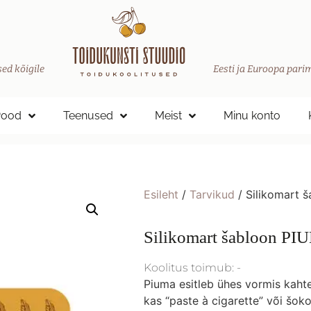
ed kõigile
Eesti ja Euroopa parim
Pood
Teenused
Meist
Minu konto
Esileht
/
Tarvikud
/ Silikomart 
Silikomart šabloon P
Koolitus toimub: -
Piuma esitleb ühes vormis kahte
kas “paste à cigarette” või šoko