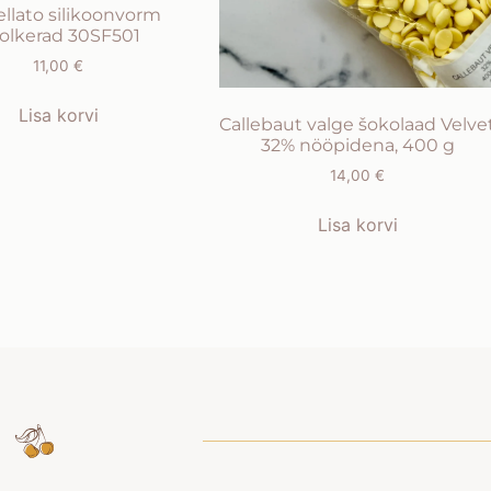
ellato silikoonvorm
olkerad 30SF501
11,00
€
Lisa korvi
Callebaut valge šokolaad Velve
32% nööpidena, 400 g
14,00
€
Lisa korvi