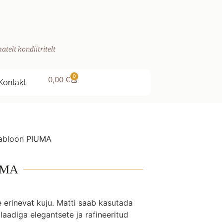
atelt kondiitritelt
0
0,00
€
Kontakt
šabloon PIUMA
IUMA
 erinevat kuju. Matti saab kasutada
laadiga elegantsete ja rafineeritud