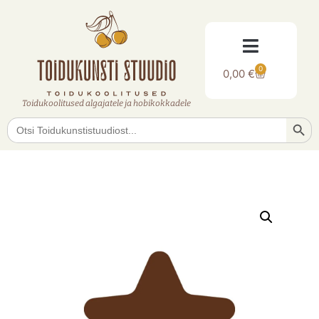
0
0,00
€
Toidukoolitused algajatele ja hobikokkadele
Searc
Search
for: