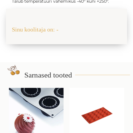
Talub temperatuuri vahemikus -40° kuni +250°.
Jaga sõbraga
Sinu koolitaja on: -
Sarnased tooted