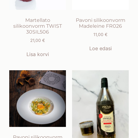
Martellato
Pavoni silikoonvorm
silikoonvorm TWIST
Madeleine FR026
30SIL506
11,00
€
21,00
€
Loe edasi
Lisa korvi
Pavoni silikoonvorm