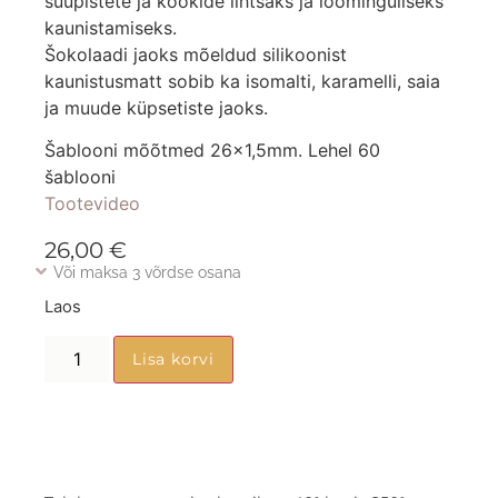
suupistete ja kookide lihtsaks ja loominguliseks
kaunistamiseks.
Šokolaadi jaoks mõeldud silikoonist
kaunistusmatt sobib ka isomalti, karamelli, saia
ja muude küpsetiste jaoks.
Šablooni mõõtmed 26×1,5mm. Lehel 60
šablooni
Tootevideo
26,00
€
Või maksa 3 võrdse osana
Laos
Lisa korvi