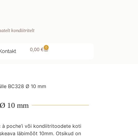
atelt kondiitritelt
0
0,00
€
Kontakt
tülle BC328 Ø 10 mm
8 Ø 10 mm
 à poche’i või kondiitritoodete koti
laskeava läbimõõt 10mm. Otsikud on