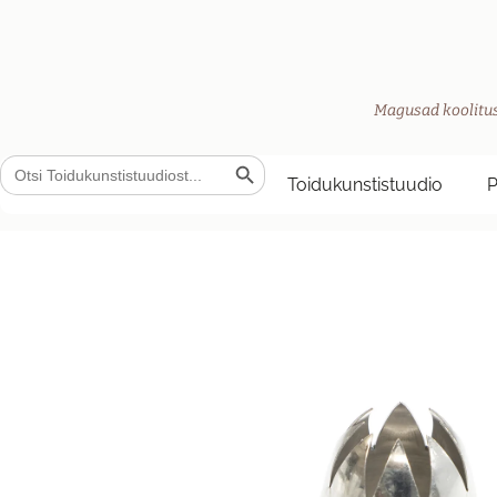
Magusad koolitus
Search Button
Search
for:
Toidukunstistuudio