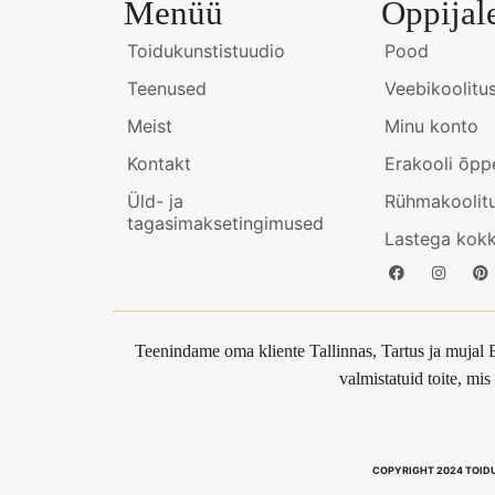
Menüü
Õppijal
Toidukunstistuudio
Pood
Teenused
Veebikoolitu
Meist
Minu konto
Kontakt
Erakooli õpp
Üld- ja
Rühmakoolit
tagasimaksetingimused
Lastega kok
Teenindame oma kliente Tallinnas, Tartus ja mujal 
valmistatuid toite, mi
COPYRIGHT 2024 TOID