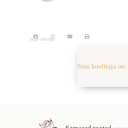
Jaga sõbraga
Sinu koolitaja on: 
Sarnased tooted