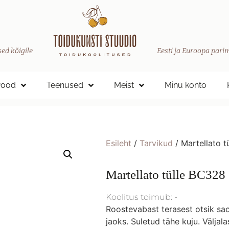
ed kõigile
Eesti ja Euroopa parim
Pood
Teenused
Meist
Minu konto
Esileht
/
Tarvikud
/ Martellato 
Martellato tülle BC32
Koolitus toimub: -
Roostevabast terasest otsik sac
jaoks. Suletud tähe kuju. Välja