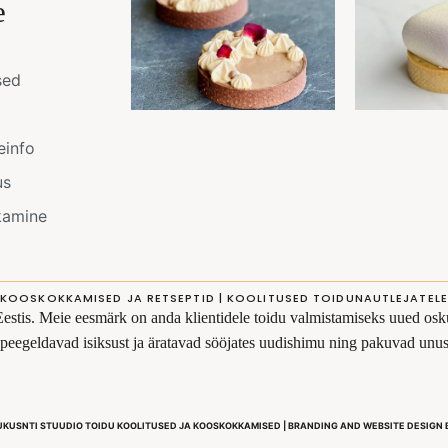
e
sed
einfo
us
kamine
KOOSKOKKAMISED JA RETSEPTID | KOOLITUSED TOIDUNAUTLEJATELE
Eestis. Meie eesmärk on anda klientidele toidu valmistamiseks uued osku
s peegeldavad isiksust ja äratavad sööjates uudishimu ning pakuvad un
UKUSNTI STUUDIO TOIDU KOOLITUSED JA KOOSKOKKAMISED | BRANDING AND WEBSITE DESIGN