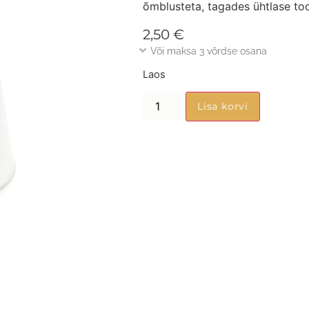
õmblusteta, tagades ühtlase too
2,50
€
Või maksa 3 võrdse osana
Laos
Lisa korvi