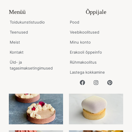
Menüü
Õppijale
Toidukunstistuudio
Pood
Teenused
Veebikoolitused
Meist
Minu konto
Kontakt
Erakooli õppeinfo
Üld- ja
Rühmakoolitus
tagasimaksetingimused
Lastega kokkamine