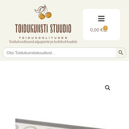
0
0,00
€
Toidukoolitused algajatele ja hobikokkadele
Searc
Search
for: