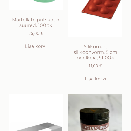
Martellato pritskotid
suured. 100 tk
25,00
€
Lisa korvi
Silikomart
silikoonvorm, 5 cm
poolkera, SF004
11,00
€
Lisa korvi