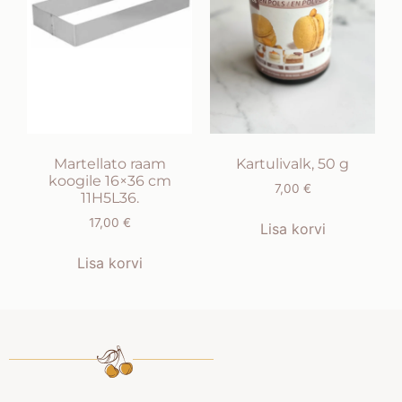
Martellato raam
Kartulivalk, 50 g
koogile 16×36 cm
7,00
€
11H5L36.
17,00
€
Lisa korvi
Lisa korvi