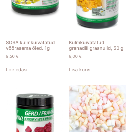
SOSA külmkuivatatud
Külmkuivatatud
võõrasema õied. 1g
granadilligraanulid, 50 g
9,50
€
8,00
€
Loe edasi
Lisa korvi