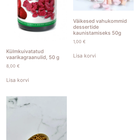
Väikesed vahukommid
dessertide
kaunistamiseks 50g
1,00
€
Külmkuivatatud
Lisa korvi
vaarikagraanulid, 50 g
8,00
€
Lisa korvi