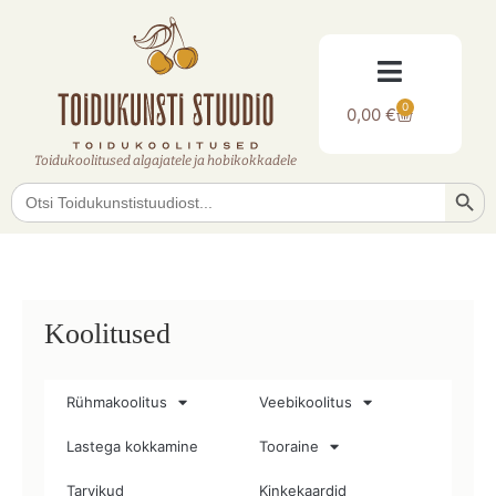
0
0,00
€
Toidukoolitused algajatele ja hobikokkadele
Searc
Search
for:
Koolitused
Rühmakoolitus
Veebikoolitus
Lastega kokkamine
Tooraine
Tarvikud
Kinkekaardid