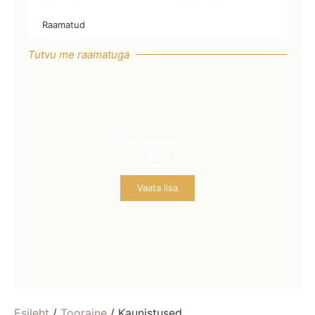
Raamatud
Tutvu me raamatuga
Retseptiraamat
Suvi
Vaata lisa
Esileht
/
Tooraine
/ Kaunistused