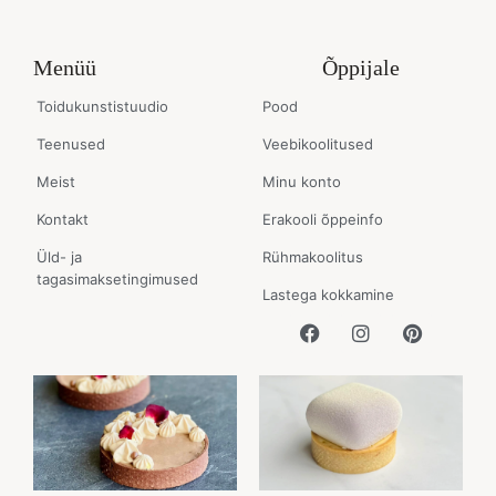
Menüü
Õppijale
Toidukunstistuudio
Pood
Teenused
Veebikoolitused
Meist
Minu konto
Kontakt
Erakooli õppeinfo
Üld- ja
Rühmakoolitus
tagasimaksetingimused
Lastega kokkamine