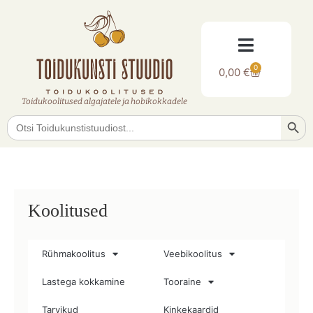
0
0,00
€
Toidukoolitused algajatele ja hobikokkadele
Searc
Search
for:
Koolitused
Rühmakoolitus
Veebikoolitus
Lastega kokkamine
Tooraine
Tarvikud
Kinkekaardid