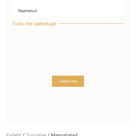
Raamatud
Tutvu me raamatuga
Retseptiraamat
Suvi
Vaata lisa
Esileht
/
Tooraine
/ Magustajad