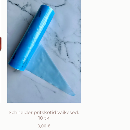
Schneider pritskotid väikesed.
10 tk
3,00
€