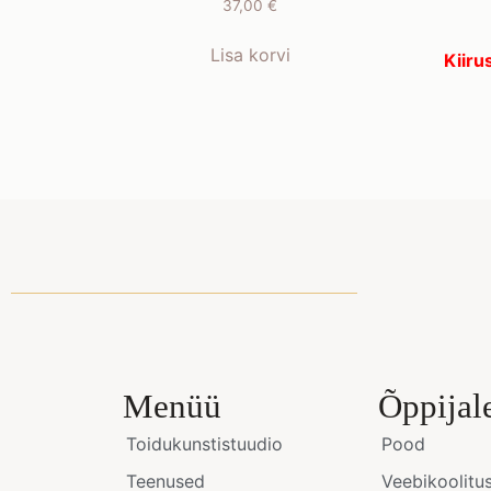
37,00
€
Lisa korvi
Kiirus
Menüü
Õppijal
Toidukunstistuudio
Pood
Teenused
Veebikoolitu