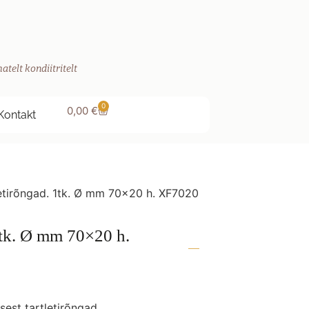
atelt kondiitritelt
0
0,00
€
Kontakt
letirõngad. 1tk. Ø mm 70×20 h. XF7020
1tk. Ø mm 70×20 h.
sest tartletirõngad