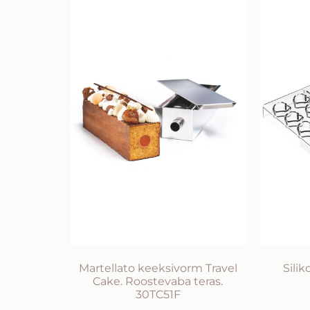
Martellato keeksivorm Travel
Sili
Cake. Roostevaba teras.
30TC51F