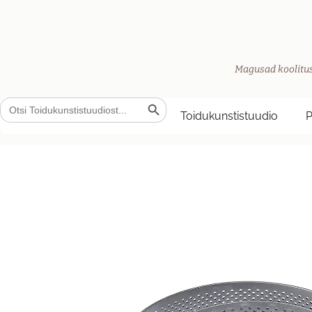
Magusad koolitus
Search Button
Search
for:
Toidukunstistuudio