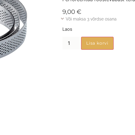
9,00
€
Või maksa 3 võrdse osana
Laos
Lisa korvi