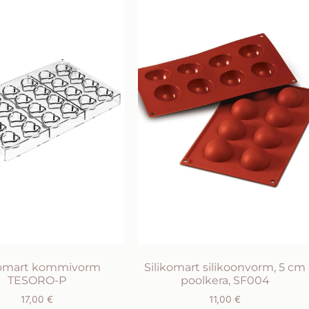
komart kommivorm
Silikomart silikoonvorm, 5 cm
TESORO-P
poolkera, SF004
17,00
€
11,00
€