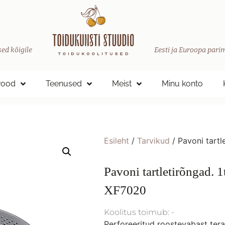
ed kõigile
Eesti ja Euroopa parim
Pood
Teenused
Meist
Minu konto
Esileht
/
Tarvikud
/ Pavoni tart
Pavoni tartletirõngad. 
XF7020
Koolitus toimub: -
Perforeeritud roostevabast tera