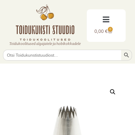
0
0,00
€
Toidukoolitused algajatele ja hobikokkadele
Searc
Search
for: