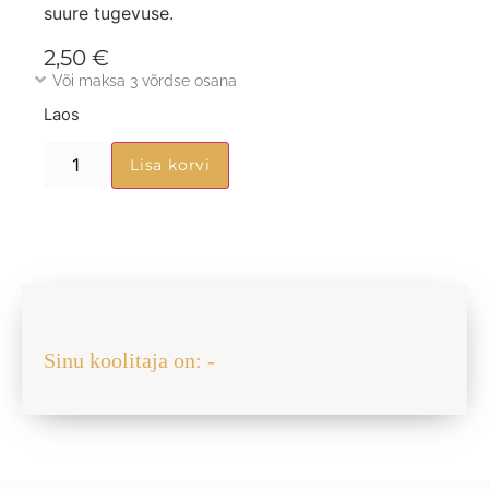
suure tugevuse.
2,50
€
Või maksa 3 võrdse osana
Laos
Lisa korvi
Jaga sõbraga
Sinu koolitaja on: -