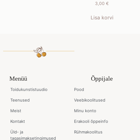
3,00
€
Lisa korvi
Menüü
Õppijale
Toidukunstistuudio
Pood
Teenused
Veebikoolitused
Meist
Minu konto
Kontakt
Erakooli õppeinfo
Üld- ja
Rühmakoolitus
tagasimaksetingimused