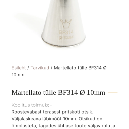
Esileht
/
Tarvikud
/ Martellato tülle BF314 Ø
10mm
Martellato tülle BF314 Ø 10mm
Koolitus toimub: -
Roostevabast terasest pritskoti otsik.
Väljalaskeava läbimõõt 10mm. Otsikud on
õmblusteta, tagades ühtlase toote väljavoolu ja