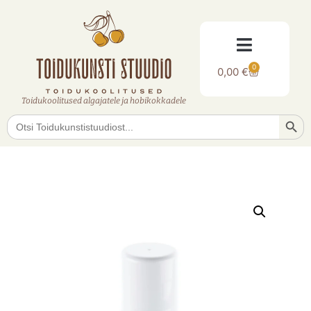
0
0,00
€
Toidukoolitused algajatele ja hobikokkadele
Searc
Search
for: