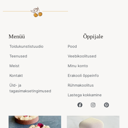
Menüü
Õppijale
Toidukunstistuudio
Pood
Teenused
Veebikoolitused
Meist
Minu konto
Kontakt
Erakooli õppeinfo
Üld- ja
Rühmakoolitus
tagasimaksetingimused
Lastega kokkamine