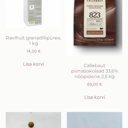
Ravifruit granadillipüree,
1 kg
14,00
€
Lisa korvi
Callebaut
piimašokolaad 33,6%
nööpidena, 2,5 kg
65,00
€
Lisa korvi