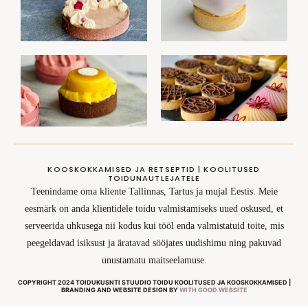
KOOSKOKKAMISED JA RETSEPTID | KOOLITUSED
TOIDUNAUTLEJATELE
Teenindame oma kliente Tallinnas, Tartus ja mujal Eestis. Meie
eesmärk on anda klientidele toidu valmistamiseks uued oskused, et
serveerida uhkusega nii kodus kui tööl enda valmistatuid toite, mis
peegeldavad isiksust ja äratavad sööjates uudishimu ning pakuvad
unustamatu maitseelamuse.
COPYRIGHT 2024 TOIDUKUSNTI STUUDIO TOIDU KOOLITUSED JA KOOSKOKKAMISED |
BRANDING AND WEBSITE DESIGN BY
WITH GOOD WEBSITE