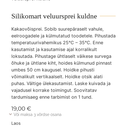
Silikomart veluursprei kuldne
Kakaovõisprei. Sobib suurepäraselt vahule,
eelroogadele ja külmutatud toodetele. Pihustada
temperatuurivahemikus 25°C – 35°C. Enne
kasutamist ja kasutamise ajal korralikult
loksutada. Pihustage ühtlaselt väikese survega
õhuke ja ühtlane kiht, hoides külmunud pinnast
umbes 50 cm kaugusel. Hoidke pihusti
võimalikult vertikaalselt. Hoidke otsik alati
puhas. Vältige ülekasutamist. Laske kuivada ja
vajadusel korrake toimingut. Soovitatav
tardumisaeg enne tarbimist on 1 tund.
19,00
€
Või maksa 3 võrdse osana
Laos