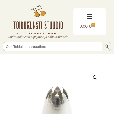
0
0,00
€
Toidukoolitused algajatele ja hobikokkadele
Searc
Search
for: