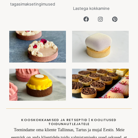
tagasimaksetingimused
Lastega kokkamine
KOOSKOKKAMISED JA RETSEPTID | KOOLITUSED
TOIDUNAUTLEJATELE
Teenindame oma kliente Tallinnas, Tartus ja mujal Eestis. Meie
eesmärk on anda klientidele toidu valmistamiseks uued oskused, et