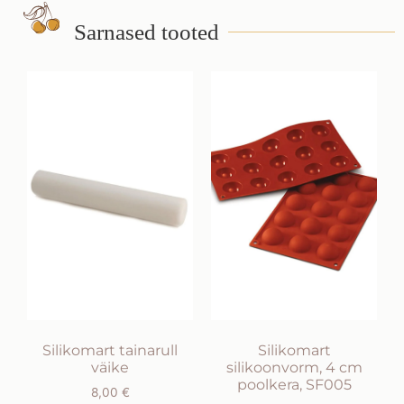
Sarnased tooted
Silikomart tainarull
Silikomart
väike
silikoonvorm, 4 cm
poolkera, SF005
8,00
€