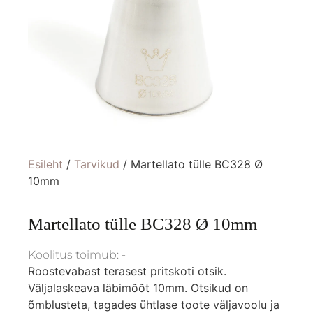
Esileht
/
Tarvikud
/ Martellato tülle BC328 Ø
10mm
Martellato tülle BC328 Ø 10mm
Koolitus toimub: -
Roostevabast terasest pritskoti otsik.
Väljalaskeava läbimõõt 10mm. Otsikud on
õmblusteta, tagades ühtlase toote väljavoolu ja