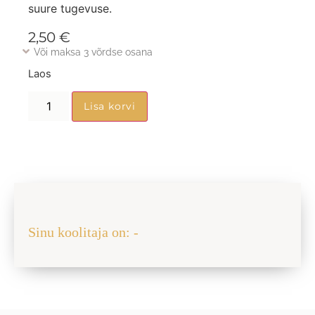
suure tugevuse.
2,50
€
Või maksa 3 võrdse osana
Laos
Lisa korvi
Jaga sõbraga
Sinu koolitaja on: -