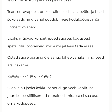
leidmine osutub parajaks peavaluks?
Tean, et tavapoest on keeruline leida kakaovõid, ja head
šokolaadi, ning vahel puudub meie koduköögist mõni
lihtne töövahend.
Lisaks müüvad kondiitripoed suurtes kogustest
spetsiifilisi tooraineid, mida mujal kasutada ei saa.
Ostad suure purgi ja ülejäänud läheb vanaks, ning pead
ära viskama.
Kellele see küll meeldiks?
Olen sinu jaoks kokku pannud iga veebikoolituse
juurde spetsiifilisemad toorained, mida sa ei saa osta
oma kodupoest.