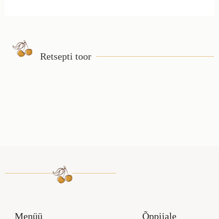
Retsepti toor
Menüü
Õppijale