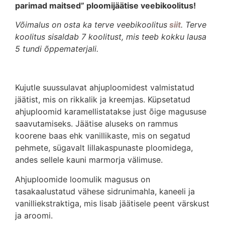
parimad maitsed” ploomijäätise veebikoolitus!
Võimalus on osta ka terve veebikoolitus
siit
. Terve
koolitus sisaldab 7 koolitust, mis teeb kokku lausa
5 tundi õppematerjali.
Kujutle suussulavat ahjuploomidest valmistatud
jäätist, mis on rikkalik ja kreemjas. Küpsetatud
ahjuploomid karamellistatakse just õige magususe
saavutamiseks. Jäätise aluseks on rammus
koorene baas ehk vanillikaste, mis on segatud
pehmete, sügavalt lillakaspunaste ploomidega,
andes sellele kauni marmorja välimuse.
Ahjuploomide loomulik magusus on
tasakaalustatud vähese sidrunimahla, kaneeli ja
vanilliekstraktiga, mis lisab jäätisele peent värskust
ja aroomi.