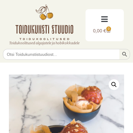
0
0,00
€
Toidukoolitused algajatele ja hobikokkadele
Searc
Search
for: