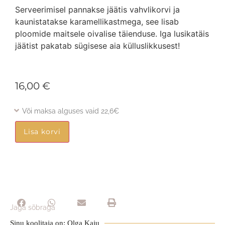
Serveerimisel pannakse jäätis vahvlikorvi ja
kaunistatakse karamellikastmega, see lisab
ploomide maitsele oivalise täienduse. Iga lusikatäis
jäätist pakatab sügisese aia külluslikkusest!
16,00
€
Või maksa alguses vaid 22,6€
Lisa korvi
Jaga sõbraga
Sinu koolitaja on: Olga Kaju