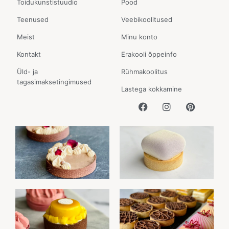
Toidukunstistuudio
Pood
Teenused
Veebikoolitused
Meist
Minu konto
Kontakt
Erakooli õppeinfo
Üld- ja
Rühmakoolitus
tagasimaksetingimused
Lastega kokkamine