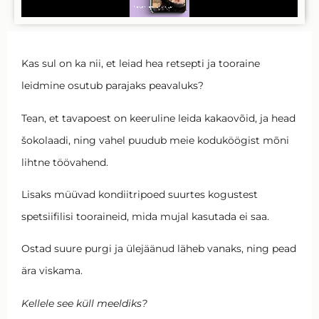
Kas sul on ka nii, et leiad hea retsepti ja tooraine
leidmine osutub parajaks peavaluks?
Tean, et tavapoest on keeruline leida kakaovõid, ja head
šokolaadi, ning vahel puudub meie koduköögist mõni
lihtne töövahend.
Lisaks müüvad kondiitripoed suurtes kogustest
spetsiifilisi tooraineid, mida mujal kasutada ei saa.
Ostad suure purgi ja ülejäänud läheb vanaks, ning pead
ära viskama.
Kellele see küll meeldiks?