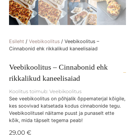
Esileht
/
Veebikoolitus
/ Veebikoolitus –
Cinnabonid ehk rikkalikud kaneelisaiad
Veebikoolitus – Cinnabonid ehk
rikkalikud kaneelisaiad
Koolitus toimub: Veebikoolitus
See veebikoolitus on põhjalik õppematerjal kõigile,
kes soovivad katsetada kodus cinnabonide tegu.
Veebikoolitusel näitame puust ja punaselt ette
kõik, mida täpselt tegema peab!
29,00
€