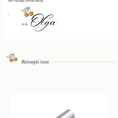
Nii hoiad oma raha.
,
Retsepti toor