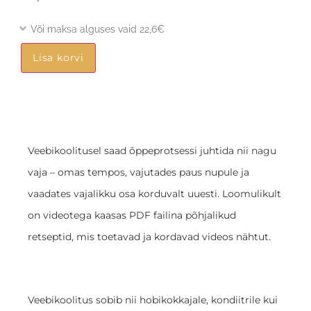
Või maksa alguses vaid 22,6€
Lisa korvi
Veebikoolitusel saad õppeprotsessi juhtida nii nagu
vaja – omas tempos, vajutades paus nupule ja
vaadates vajalikku osa korduvalt uuesti. Loomulikult
on videotega kaasas PDF failina põhjalikud
retseptid, mis toetavad ja kordavad videos nähtut.
Veebikoolitus sobib nii hobikokkajale, kondiitrile kui