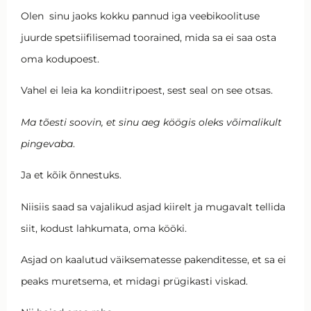
Olen sinu jaoks kokku pannud iga veebikoolituse
juurde spetsiifilisemad toorained, mida sa ei saa osta
oma kodupoest.
Vahel ei leia ka kondiitripoest, sest seal on see otsas.
Ma tõesti soovin, et sinu aeg köögis oleks võimalikult
pingevaba
.
Ja et kõik õnnestuks.
Niisiis saad sa vajalikud asjad kiirelt ja mugavalt tellida
siit, kodust lahkumata, oma kööki.
Asjad on kaalutud väiksematesse pakenditesse, et sa ei
peaks muretsema, et midagi prügikasti viskad.