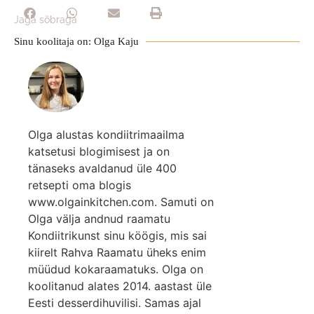
Jaga sõbraga
Sinu koolitaja on: Olga Kaju
Olga alustas kondiitrimaailma
katsetusi blogimisest ja on
tänaseks avaldanud üle 400
retsepti oma blogis
www.olgainkitchen.com. Samuti on
Olga välja andnud raamatu
Kondiitrikunst sinu köögis, mis sai
kiirelt Rahva Raamatu üheks enim
müüdud kokaraamatuks. Olga on
koolitanud alates 2014. aastast üle
Eesti desserdihuvilisi. Samas ajal