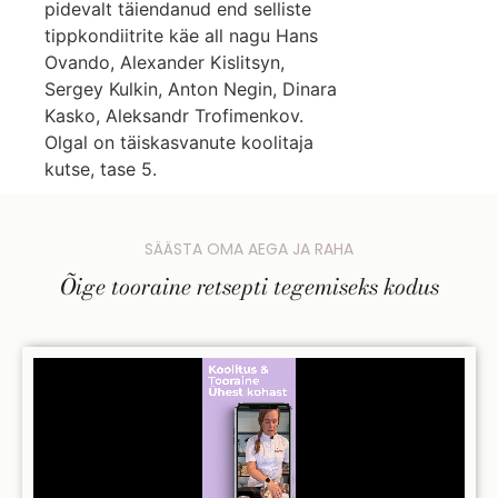
pidevalt täiendanud end selliste
tippkondiitrite käe all nagu Hans
Ovando, Alexander Kislitsyn,
Sergey Kulkin, Anton Negin, Dinara
Kasko, Aleksandr Trofimenkov.
Olgal on täiskasvanute koolitaja
kutse, tase 5.
SÄÄSTA OMA AEGA JA RAHA
Õige tooraine retsepti tegemiseks kodus