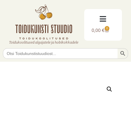
0
0,00
€
Toidukoolitused algajatele ja hobikokkadele
Searc
Search
for: