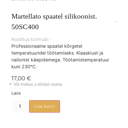
Martellato spaatel silikoonist.
50SC400
Koolitus toimub: -
Professionaalne spaatel kõrgetel
temperatuuridel töötamiseks. Klaaskiust ja
nailonist käepidemega. Töötamistemperatuur
kuni 230°C.
17,00
€
Või maksa 3 võrdse osana
Laos
Lisa korvi