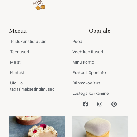
Menüü
Õppijale
Toidukunstistuudio
Pood
Teenused
Veebikoolitused
Meist
Minu konto
Kontakt
Erakooli õppeinfo
Üld- ja
Rühmakoolitus
tagasimaksetingimused
Lastega kokkamine