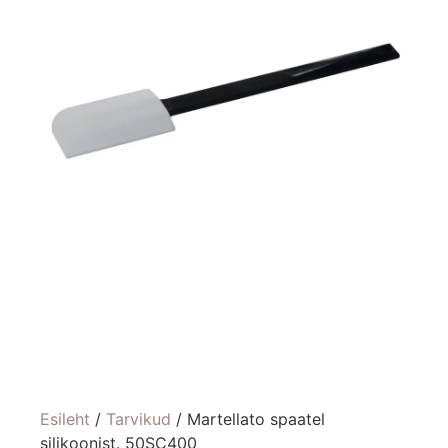
Esileht
/
Tarvikud
/ Martellato spaatel
silikoonist. 50SC400