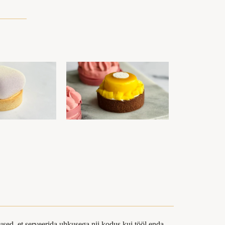
sed, et serveerida uhkusega nii kodus kui tööl enda