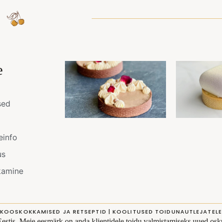
e
sed
einfo
us
kamine
KOOSKOKKAMISED JA RETSEPTID | KOOLITUSED TOIDUNAUTLEJATELE
Eestis. Meie eesmärk on anda klientidele toidu valmistamiseks uued osku