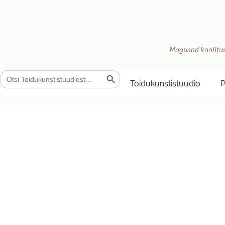
Magusad koolitus
Search Button
Search
for:
Toidukunstistuudio