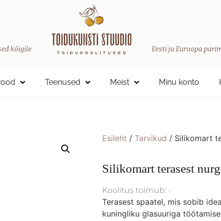
ed kõigile
Eesti ja Euroopa parim
Pood
Teenused
Meist
Minu konto
Esileht
/
Tarvikud
/ Silikomart t
Silikomart terasest nur
Koolitus toimub: -
Terasest spaatel, mis sobib idea
kuningliku glasuuriga töötamise