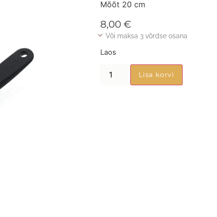
Mõõt 20 cm
8,00
€
Või maksa 3 võrdse osana
Laos
Lisa korvi