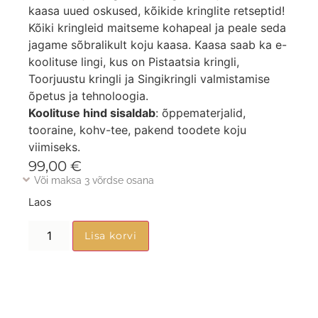
kaasa uued oskused, kõikide kringlite retseptid!
Kõiki kringleid maitseme kohapeal ja peale seda
jagame sõbralikult koju kaasa. Kaasa saab ka e-
koolituse lingi, kus on Pistaatsia kringli,
Toorjuustu kringli ja Singikringli valmistamise
õpetus ja tehnoloogia.
Koolituse hind sisaldab
: õppematerjalid,
tooraine, kohv-tee, pakend toodete koju
viimiseks.
99,00
€
Või maksa 3 võrdse osana
Laos
Lisa korvi