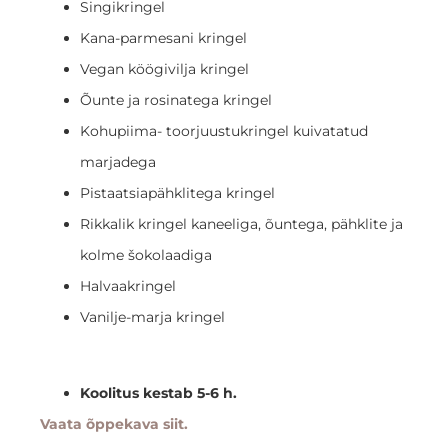
Singikringel
Kana-parmesani kringel
Vegan köögivilja kringel
Õunte ja rosinatega kringel
Kohupiima- toorjuustukringel kuivatatud
marjadega
Pistaatsiapähklitega kringel
Rikkalik kringel kaneeliga, õuntega, pähklite ja
kolme šokolaadiga
Halvaakringel
Vanilje-marja kringel
Koolitus kestab 5-6 h.
Vaata õppekava siit.