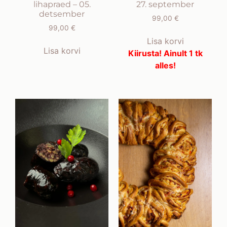
lihapraed – 05.
27. september
detsember
99,00
€
99,00
€
Lisa korvi
Lisa korvi
Kiirusta! Ainult 1 tk
alles!