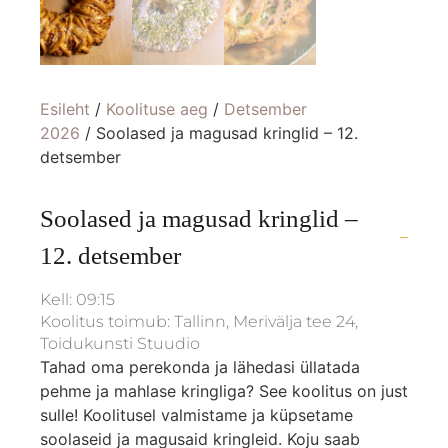
Esileht
/
Koolituse aeg
/
Detsember
2026
/ Soolased ja magusad kringlid – 12.
detsember
Soolased ja magusad kringlid –
12. detsember
Kell: 09:15
Koolitus toimub: Tallinn, Merivälja tee 24,
Toidukunsti Stuudio
Tahad oma perekonda ja lähedasi üllatada
pehme ja mahlase kringliga? See koolitus on just
sulle! Koolitusel valmistame ja küpsetame
soolaseid ja magusaid kringleid. Koju saab