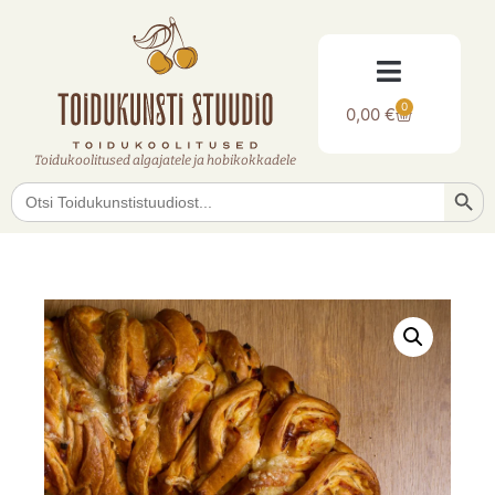
0
0,00
€
Toidukoolitused algajatele ja hobikokkadele
Searc
Search
for: