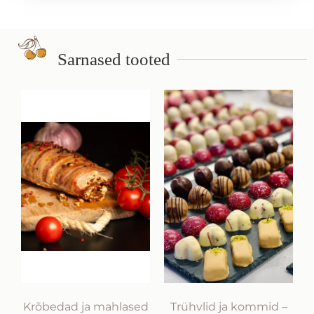
Sarnased tooted
Krõbedad ja mahlased
Trühvlid ja kommid –