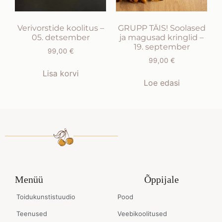
Verivorstide koolitus –
GRUPP TÄIS! Soolased
05. detsember
ja magusad kringlid –
19. september
99,00
€
99,00
€
Lisa korvi
Loe edasi
Menüü
Õppijale
Toidukunstistuudio
Pood
Teenused
Veebikoolitused