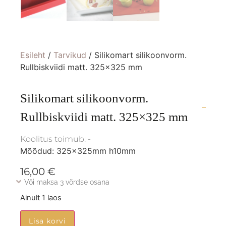
Esileht
/
Tarvikud
/ Silikomart silikoonvorm.
Rullbiskviidi matt. 325×325 mm
Silikomart silikoonvorm.
Rullbiskviidi matt. 325×325 mm
Koolitus toimub: -
Mõõdud: 325x325mm h10mm
16,00
€
Või maksa 3 võrdse osana
Ainult 1 laos
Lisa korvi