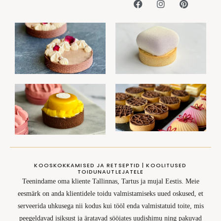
KOOSKOKKAMISED JA RETSEPTID | KOOLITUSED
TOIDUNAUTLEJATELE
Teenindame oma kliente Tallinnas, Tartus ja mujal Eestis. Meie
eesmärk on anda klientidele toidu valmistamiseks uued oskused, et
serveerida uhkusega nii kodus kui tööl enda valmistatuid toite, mis
peegeldavad isiksust ja äratavad sööjates uudishimu ning pakuvad