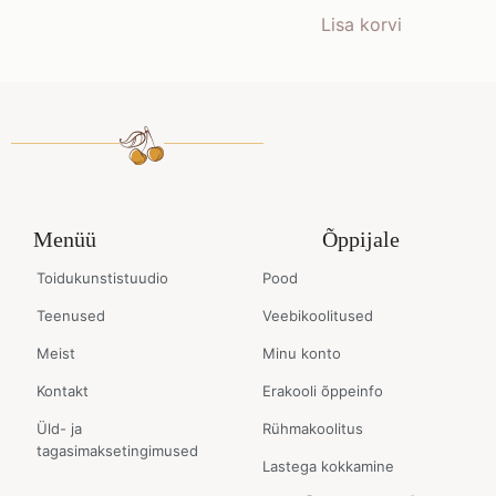
Lisa korvi
Menüü
Õppijale
Toidukunstistuudio
Pood
Teenused
Veebikoolitused
Meist
Minu konto
Kontakt
Erakooli õppeinfo
Üld- ja
Rühmakoolitus
tagasimaksetingimused
Lastega kokkamine