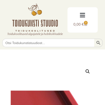
0
0,00
€
Toidukoolitused algajatele ja hobikokkadele
Searc
Search
for: