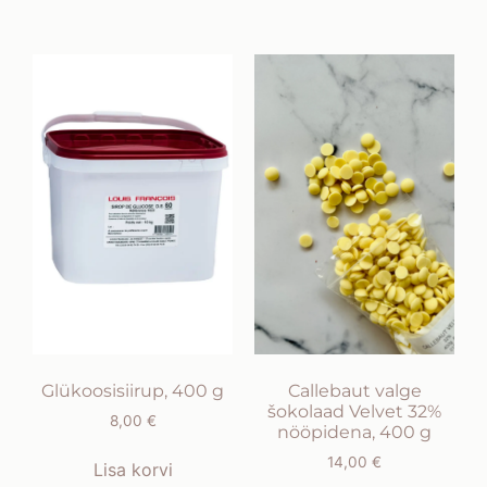
Glükoosisiirup, 400 g
Callebaut valge
šokolaad Velvet 32%
8,00
€
nööpidena, 400 g
14,00
€
Lisa korvi