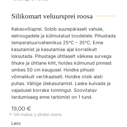
Silikomart veluursprei roosa
Kakaovõisprei. Sobib suurepäraselt vahule,
eelroogadele ja külmutatud toodetele. Pihustada
temperatuurivahemikus 25°C – 35°C. Enne
kasutamist ja kasutamise ajal korralikult
loksutada. Pihustage ühtlaselt väikese survega
õhuke ja ühtlane kiht, hoides külmunud pinnast
umbes 50 cm kaugusel. Hoidke pihusti
võimalikult vertikaalselt. Hoidke otsik alati
puhas. Vältige ülekasutamist. Laske kuivada ja
vajadusel korrake toimingut. Soovitatav
tardumisaeg enne tarbimist on 1 tund.
19,00
€
Või maksa 3 võrdse osana
Laos