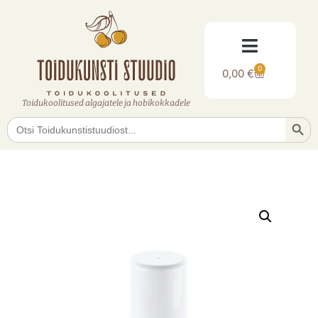
0
0,00
€
Toidukoolitused algajatele ja hobikokkadele
Searc
Search
for: