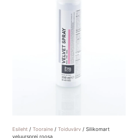
Esileht
/
Tooraine
/
Toiduvärv
/ Silikomart
veluursprei roosa