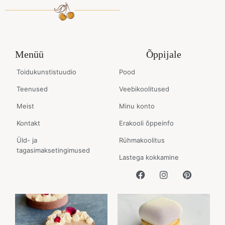
Menüü
Õppijale
Toidukunstistuudio
Pood
Teenused
Veebikoolitused
Meist
Minu konto
Kontakt
Erakooli õppeinfo
Üld- ja
Rühmakoolitus
tagasimaksetingimused
Lastega kokkamine