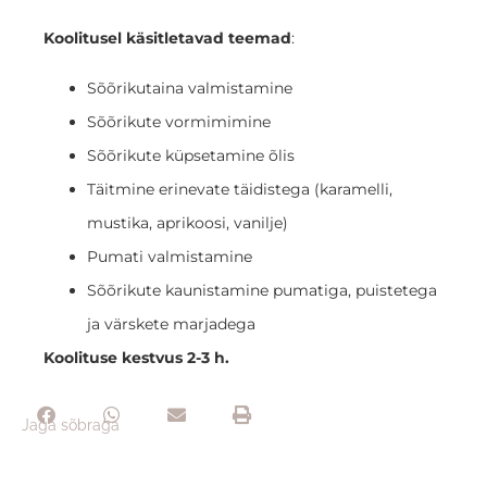
Koolitusel käsitletavad teemad
:
Sõõrikutaina valmistamine
Sõõrikute vormimimine
Sõõrikute küpsetamine õlis
Täitmine erinevate täidistega (karamelli,
mustika, aprikoosi, vanilje)
Pumati valmistamine
Sõõrikute kaunistamine pumatiga, puistetega
ja värskete marjadega
Koolituse kestvus 2-3 h.
Jaga sõbraga