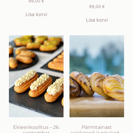
99,00
€
99,00
€
Lisa korvi
Lisa korvi
Ekleerikoolitus – 26.
Pärmitainast
september
saiakesed ja pirukad –