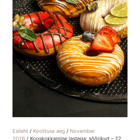
Esileht
/
Koolituse aeg
/
November
2026
/ Kooskokkamine lastega: sõõrikud – 22.