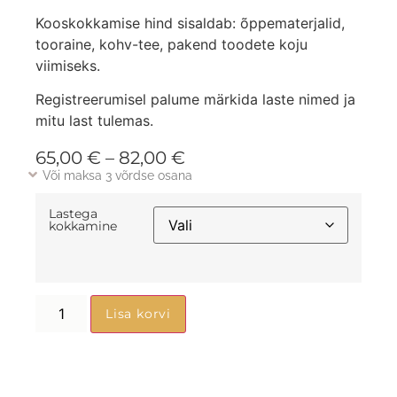
Kooskokkamise hind sisaldab: õppematerjalid,
tooraine, kohv-tee, pakend toodete koju
viimiseks.
Registreerumisel palume märkida laste nimed ja
mitu last tulemas.
65,00
€
–
82,00
€
Või maksa 3 võrdse osana
Lastega
kokkamine
Lisa korvi