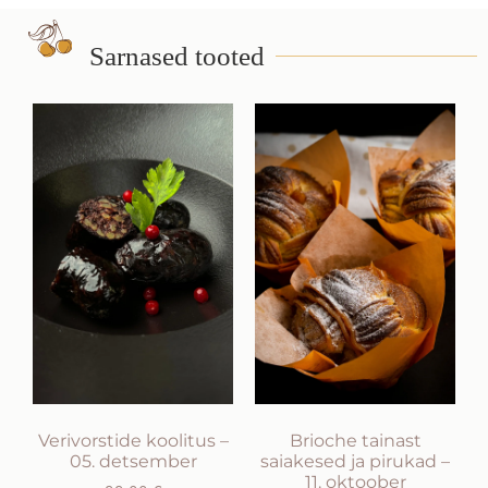
Sarnased tooted
Verivorstide koolitus –
Brioche tainast
05. detsember
saiakesed ja pirukad –
11. oktoober