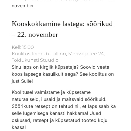
november
Kooskokkamine lastega: sõõrikud
– 22. november
Kell: 15:00
Koolitus toimub: Tallinn, Merivälja tee 24,
Toidukunsti Stuudio
Sinu laps on kirglik küpsetaja? Soovid veeta
koos lapsega kasulikult aega? See koolitus on
just Sulle!
Koolitusel valmistame ja küpsetame
naturaalseid, ilusaid ja maitsvaid sõõrikuid.
Sõõrikute retsept on tehtud nii, et laps saab ka
selle lugemisega kenasti hakkama! Uued
oskused, retsept ja küpsetatud tooted koju
kaasa!