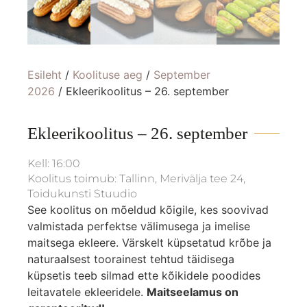
Esileht
/
Koolituse aeg
/
September
2026
/ Ekleerikoolitus – 26. september
Ekleerikoolitus – 26. september
Kell: 16:00
Koolitus toimub: Tallinn, Merivälja tee 24,
Toidukunsti Stuudio
See koolitus on mõeldud kõigile, kes soovivad
valmistada perfektse välimusega ja imelise
maitsega ekleere. Värskelt küpsetatud krõbe ja
naturaalsest toorainest tehtud täidisega
küpsetis teeb silmad ette kõikidele poodides
leitavatele ekleeridele.
Maitseelamus on