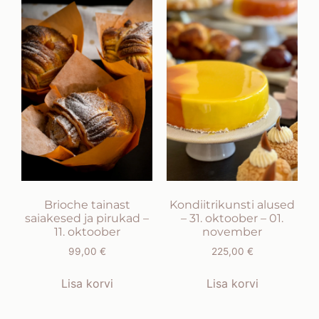
Brioche tainast
Kondiitrikunsti alused
saiakesed ja pirukad –
– 31. oktoober – 01.
11. oktoober
november
99,00
€
225,00
€
Lisa korvi
Lisa korvi