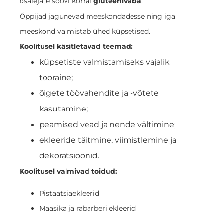
osalejate soovi korral
gluteenivaba
.
Õppijad jagunevad meeskondadesse ning iga
meeskond valmistab ühed küpsetised.
Koolitusel käsitletavad teemad:
küpsetiste valmistamiseks vajalik
tooraine;
õigete töövahendite ja -võtete
kasutamine;
peamised vead ja nende vältimine;
ekleeride täitmine, viimistlemine ja
dekoratsioonid.
Koolitusel valmivad toidud:
Pistaatsiaekleerid
Maasika ja rabarberi ekleerid