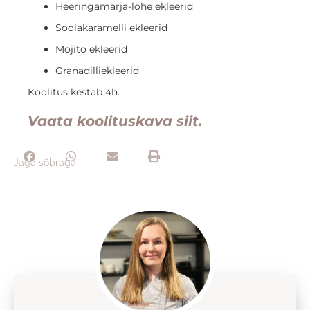
Heeringamarja-lõhe ekleerid
Soolakaramelli ekleerid
Mojito ekleerid
Granadilliekleerid
Koolitus kestab 4h.
Vaata koolituskava siit.
Jaga sõbraga