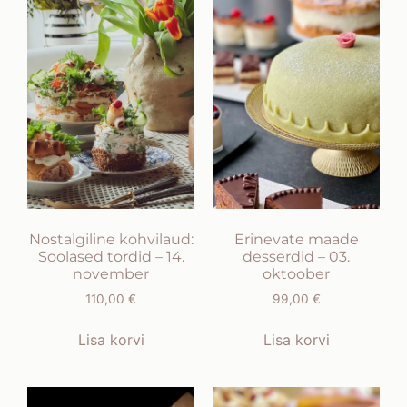
Nostalgiline kohvilaud:
Erinevate maade
Soolased tordid – 14.
desserdid – 03.
november
oktoober
110,00
€
99,00
€
Lisa korvi
Lisa korvi