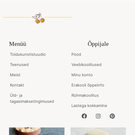
Menüü
Õppijale
Toidukunstistuudio
Pood
Teenused
Veebikoolitused
Meist
Minu konto
Kontakt
Erakooli õppeinfo
Üld- ja
Rühmakoolitus
tagasimaksetingimused
Lastega kokkamine