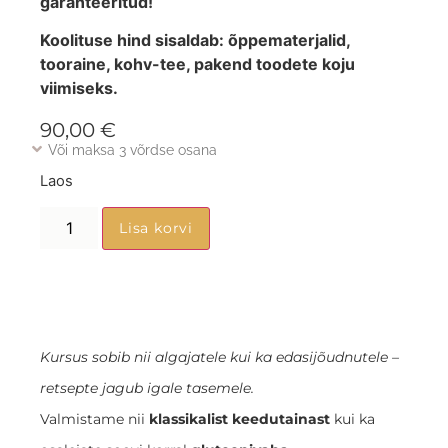
garanteeritud!
Koolituse hind sisaldab: õppematerjalid,
tooraine, kohv-tee, pakend toodete koju
viimiseks.
90,00
€
Või maksa 3 võrdse osana
Laos
Lisa korvi
Kursus sobib nii algajatele kui ka edasijõudnutele –
retsepte jagub igale tasemele.
Valmistame nii
klassikalist keedutainast
kui ka