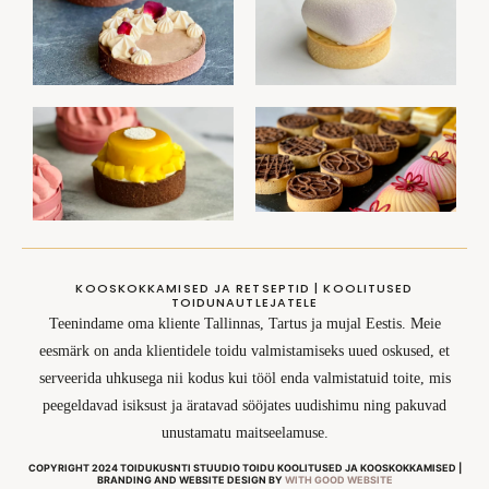
KOOSKOKKAMISED JA RETSEPTID | KOOLITUSED
TOIDUNAUTLEJATELE
Teenindame oma kliente Tallinnas, Tartus ja mujal Eestis. Meie
eesmärk on anda klientidele toidu valmistamiseks uued oskused, et
serveerida uhkusega nii kodus kui tööl enda valmistatuid toite, mis
peegeldavad isiksust ja äratavad sööjates uudishimu ning pakuvad
unustamatu maitseelamuse.
COPYRIGHT 2024 TOIDUKUSNTI STUUDIO TOIDU KOOLITUSED JA KOOSKOKKAMISED |
BRANDING AND WEBSITE DESIGN BY
WITH GOOD WEBSITE