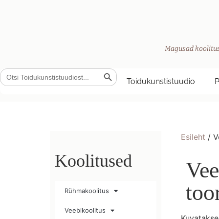
Magusad koolitus
Search Button
Search
for:
Toidukunstistuudio
Esileht
/ V
Koolitused
Vee
too
Rühmakoolitus
Veebikoolitus
Kuvatakse