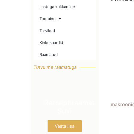
Lastega kokkamine
Tooraine
Tarvikud
Kinkekaardid
Raamatud
Tutvu me raamatuga
Retseptiraamat
makrooni
Suvi
Vaata lisa