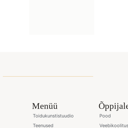
Menüü
Õppijal
Toidukunstistuudio
Pood
Teenused
Veebikoolitu