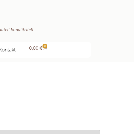
atelt kondiitritelt
0
0,00
€
Kontakt