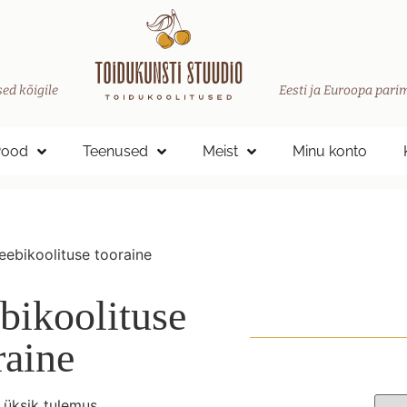
ed kõigile
Eesti ja Euroopa parim
Pood
Teenused
Meist
Minu konto
eebikoolituse tooraine
bikoolituse
raine
 üksik tulemus