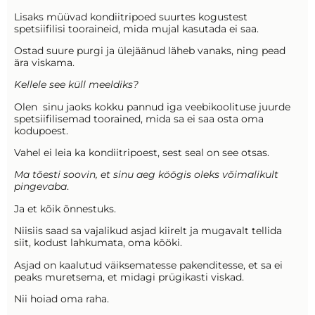
Lisaks müüvad kondiitripoed suurtes kogustest
spetsiifilisi tooraineid, mida mujal kasutada ei saa.
Ostad suure purgi ja ülejäänud läheb vanaks, ning pead
ära viskama.
Kellele see küll meeldiks?
Olen sinu jaoks kokku pannud iga veebikoolituse juurde
spetsiifilisemad toorained, mida sa ei saa osta oma
kodupoest.
Vahel ei leia ka kondiitripoest, sest seal on see otsas.
Ma tõesti soovin, et sinu aeg köögis oleks võimalikult
pingevaba
.
Ja et kõik õnnestuks.
Niisiis saad sa vajalikud asjad kiirelt ja mugavalt tellida
siit, kodust lahkumata, oma kööki.
Asjad on kaalutud väiksematesse pakenditesse, et sa ei
peaks muretsema, et midagi prügikasti viskad.
Nii hoiad oma raha.