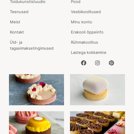
Toidukunstistuudio
Pood
Teenused
Veebikoolitused
Meist
Minu konto
Kontakt
Erakooli õppeinfo
Üld- ja
Rühmakoolitus
tagasimaksetingimused
Lastega kokkamine