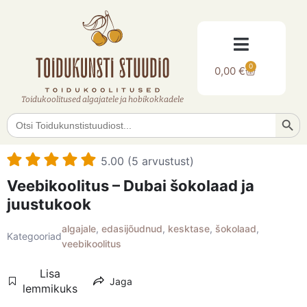
0
0,00
€
Toidukoolitused algajatele ja hobikokkadele
Searc
Search
for:
5.00 (5 arvustust)
Veebikoolitus – Dubai šokolaad ja
juustukook
algajale
,
edasijõudnud
,
kesktase
,
šokolaad
,
Kategooriad
veebikoolitus
Lisa
Jaga
lemmikuks