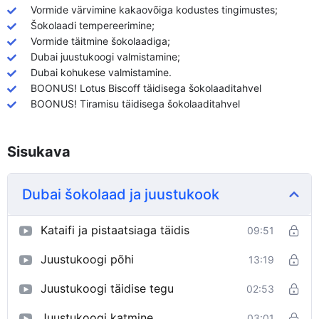
Vormide värvimine kakaovõiga kodustes tingimustes;
Šokolaadi tempereerimine;
Vormide täitmine šokolaadiga;
Dubai juustukoogi valmistamine;
Dubai kohukese valmistamine.
BOONUS! Lotus Biscoff täidisega šokolaaditahvel
BOONUS! Tiramisu täidisega šokolaaditahvel
Sisukava
Dubai šokolaad ja juustukook
Kataifi ja pistaatsiaga täidis
09:51
Juustukoogi põhi
13:19
Juustukoogi täidise tegu
02:53
Juustukoogi katmine
03:01