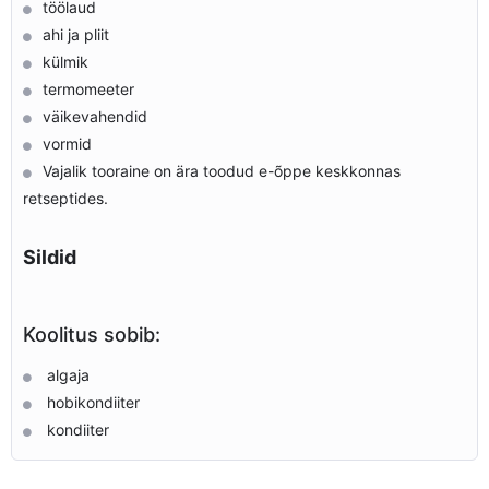
töölaud
ahi ja pliit
külmik
termomeeter
väikevahendid
vormid
Vajalik tooraine on ära toodud e-õppe keskkonnas
retseptides.
Sildid
Koolitus sobib:
algaja
hobikondiiter
kondiiter