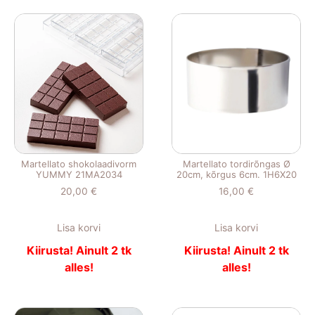
Martellato shokolaadivorm
Martellato tordirõngas Ø
YUMMY 21MA2034
20cm, kõrgus 6cm. 1H6X20
20,00
€
16,00
€
Lisa korvi
Lisa korvi
Kiirusta! Ainult 2 tk
Kiirusta! Ainult 2 tk
alles!
alles!