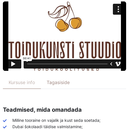
Kursuse info
Tagasiside
Teadmised, mida omandada
Milline tooraine on vajalik ja kust seda soetada;
Dubai šokolaadi täidise valmistamine;