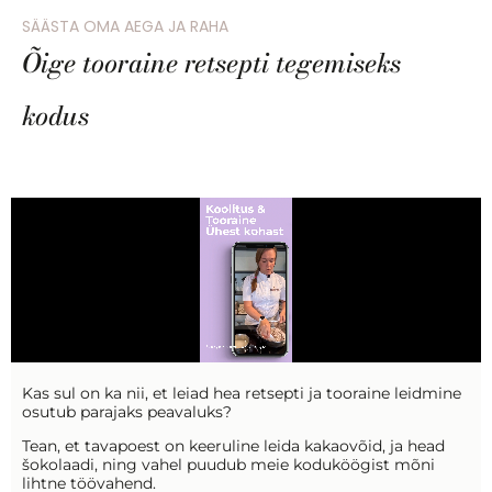
SÄÄSTA OMA AEGA JA RAHA
Õige tooraine retsepti tegemiseks
kodus
Kas sul on ka nii, et leiad hea retsepti ja tooraine leidmine
osutub parajaks peavaluks?
Tean, et tavapoest on keeruline leida kakaovõid, ja head
šokolaadi, ning vahel puudub meie koduköögist mõni
lihtne töövahend.