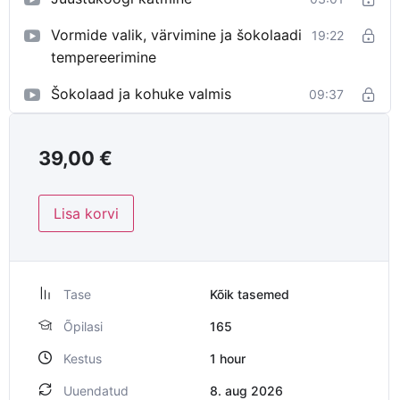
Vormide valik, värvimine ja šokolaadi
19:22
tempereerimine
Šokolaad ja kohuke valmis
09:37
39,00
€
Lisa korvi
Tase
Kõik tasemed
Õpilasi
165
Kestus
1
hour
Uuendatud
8. aug 2026