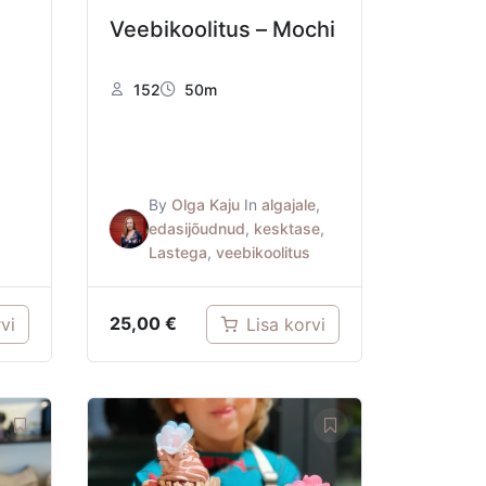
Veebikoolitus – Mochi
152
50m
By
Olga Kaju
In
algajale
,
,
edasijõudnud
,
kesktase
,
Lastega
,
veebikoolitus
25,00
€
vi
Lisa korvi