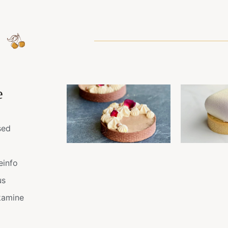
e
sed
einfo
us
kamine