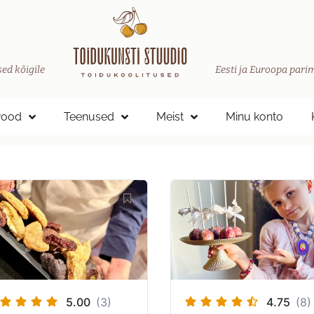
ed kõigile
Eesti ja Euroopa parim
Pood
Teenused
Meist
Minu konto
5.00
(3)
4.75
(8)