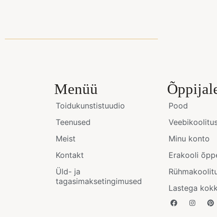
Menüü
Õppijal
Toidukunstistuudio
Pood
Teenused
Veebikoolitu
Meist
Minu konto
Kontakt
Erakooli õpp
Üld- ja
Rühmakoolit
tagasimaksetingimused
Lastega kok