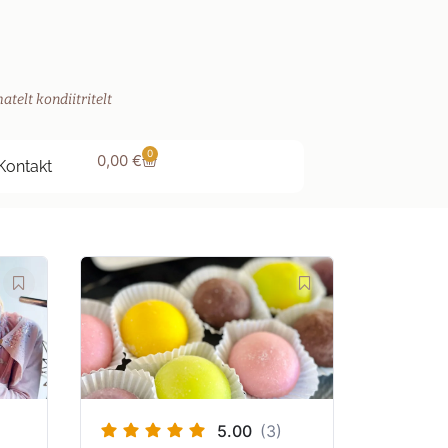
atelt kondiitritelt
0
0,00
€
Kontakt
5.00
(3)