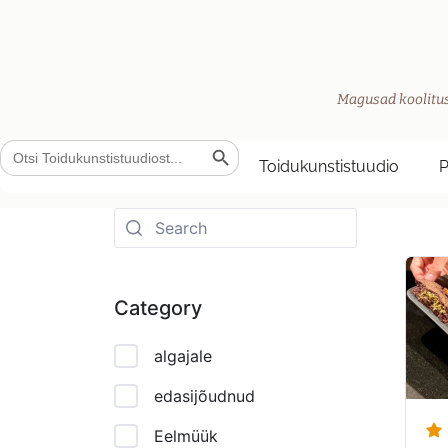
Magusad koolitus
Search Button
Search
for:
Toidukunstistuudio
Category
algajale
edasijõudnud
Eelmüük