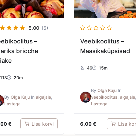
5.00
(5)
ebikoolitus –
Veebikoolitus –
arika brioche
Maasikaküpsised
iake
46
15m
113
20m
By
Olga Kaju
In
By
Olga Kaju
In
algajale
,
veebikoolitus
,
algajale
Lastega
Lastega
,00
€
6,00
€
Lisa korvi
Lisa kor