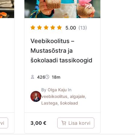
5.00
(13)
Veebikoolitus –
Mustasõstra ja
šokolaadi tassikoogid
426
18m
By
Olga Kaju
In
,
veebikoolitus
,
algajale
,
Lastega
,
šokolaad
3,00
€
vi
Lisa korvi