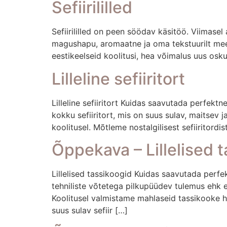
Sefiirililled
Sefiirililled on peen söödav käsitöö. Viimase
magushapu, aromaatne ja oma tekstuurilt meen
eestikeelseid koolitusi, hea võimalus uus osk
Lilleline sefiiritort
Lilleline sefiiritort Kuidas saavutada perfektne
kokku sefiiritort, mis on suus sulav, maitsev 
koolitusel. Mõtleme nostalgilisest sefiiritord
Õppekava – Lillelised 
Lillelised tassikoogid Kuidas saavutada perfekt
tehniliste võtetega pilkupüüdev tulemus ehk ef
Koolitusel valmistame mahlaseid tassikooke hapu
suus sulav sefiir […]