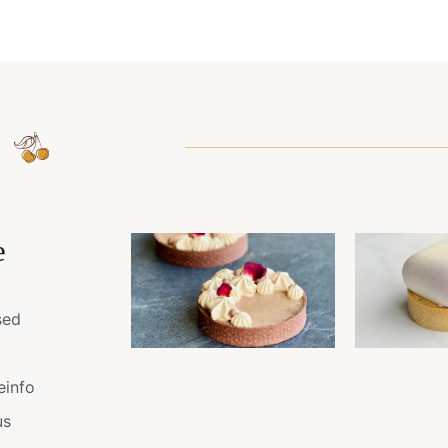
e
sed
einfo
us