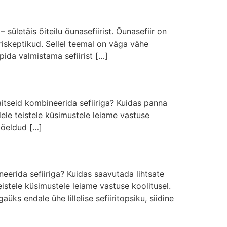
ületäis õiteilu õunasefiirist. Õunasefiir on
iskeptikud. Sellel teemal on väga vähe
ida valmistama sefiirist […]
d maitseid kombineerida sefiiriga? Kuidas panna
dele teistele küsimustele leiame vastuse
 mõeldud […]
ineerida sefiiriga? Kuidas saavutada lihtsate
eistele küsimustele leiame vastuse koolitusel.
ks endale ühe lillelise sefiiritopsiku, siidine