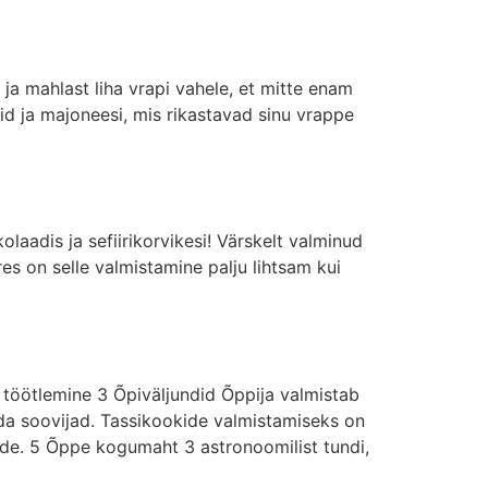
 ja mahlast liha vrapi vahele, et mitte enam
id ja majoneesi, mis rikastavad sinu vrappe
okolaadis ja sefiirikorvikesi! Värskelt valminud
es on selle valmistamine palju lihtsam kui
d
töötlemine 3 Õpiväljundid Õppija valmistab
ida soovijad. Tassikookide valmistamiseks on
eade. 5 Õppe kogumaht 3 astronoomilist tundi,