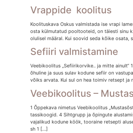
Vrappide koolitus
Koolituskava Oskus valmistada ise vrapi lamesa
osta külmutatud pooltooteid, on täiesti sinu 
olulisel määral. Kui soovid seda kõike osata, s
Sefiiri valmistamine
Veebikoolitus „Sefiirikorvike.. ja mitte ainult“ 
õhuline ja suus sulav kodune sefiir on vastup
võiks arvata. Kui sul on hea toimiv retsept ja 
Veebikoolitus – Mustas
1 Õppekava nimetus Veebikoolitus „Mustasõst
tassikoogid. 4 Sihtgrupp ja õpingute alustam
vajalikud kodune köök, tooraine retsepti alus
sh 1 […]