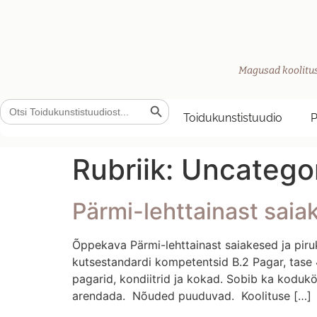
Magusad koolitus
Search Button
Search
for:
Toidukunstistuudio
Rubriik:
Uncatego
Pärmi-lehttainast saia
Õppekava Pärmi-lehttainast saiakesed ja piru
kutsestandardi kompetentsid B.2 Pagar, tase 
pagarid, kondiitrid ja kokad. Sobib ka kodukö
arendada. Nõuded puuduvad. Koolituse […]