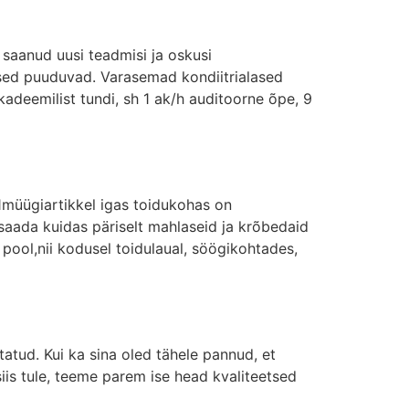
saanud uusi teadmisi ja oskusi
used puuduvad. Varasemad kondiitrialased
adeemilist tundi, sh 1 ak/h auditoorne õpe, 9
müügiartikkel igas toidukohas on
 saada kuidas päriselt mahlaseid ja krõbedaid
 pool,nii kodusel toidulaual, söögikohtades,
atud. Kui ka sina oled tähele pannud, et
siis tule, teeme parem ise head kvaliteetsed