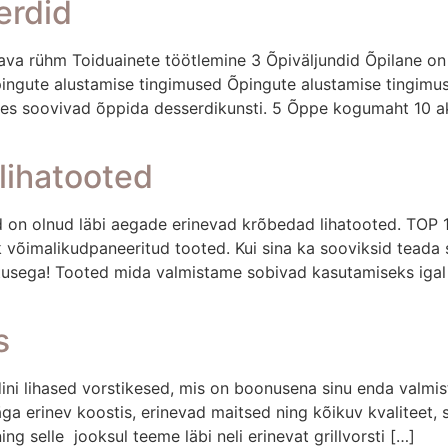
erdid
a rühm Toiduainete töötlemine 3 Õpiväljundid Õpilane on 
õpingute alustamise tingimused Õpingute alustamise tingim
 kes soovivad õppida desserdikunsti. 5 Õppe kogumaht 10 ak
lihatooted
 on olnud läbi aegade erinevad krõbedad lihatooted. TOP 1
k võimalikudpaneeritud tooted. Kui sina ka sooviksid teada
olitusega! Tooted mida valmistame sobivad kasutamiseks igal
s
ni lihased vorstikesed, mis on boonusena sinu enda valmist
äga erinev koostis, erinevad maitsed ning kõikuv kvaliteet, 
ng selle jooksul teeme läbi neli erinevat grillvorsti […]