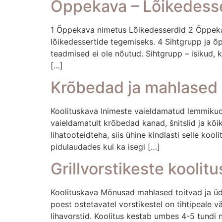
Õppekava – Lõikedess
1 Õppekava nimetus Lõikedesserdid 2 Õppekav
lõikedessertide tegemiseks. 4 Sihtgrupp ja 
teadmised ei ole nõutud. Sihtgrupp – isikud,
[…]
Krõbedad ja mahlased 
Koolituskava Inimeste vaieldamatud lemmikud
vaieldamatult krõbedad kanad, šnitslid ja kõi
lihatooteidteha, siis ühine kindlasti selle ko
pidulaudades kui ka isegi […]
Grillvorstikeste koolitu
Koolituskava Mõnusad mahlased toitvad ja üdi
poest ostetavatel vorstikestel on tihtipeale v
lihavorstid. Koolitus kestab umbes 4-5 tundi ni