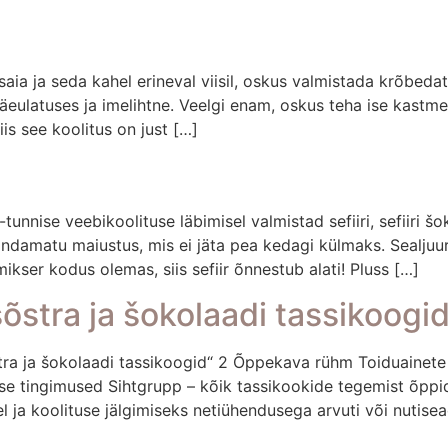
ia ja seda kahel erineval viisil, oskus valmistada krõbedat
käeulatuses ja imelihtne. Veelgi enam, oskus teha ise kastme
iis see koolitus on just […]
1-tunnise veebikoolituse läbimisel valmistad sefiiri, sefiiri š
andamatu maiustus, mis ei jäta pea kedagi külmaks. Sealjuur
mikser kodus olemas, siis sefiir õnnestub alati! Pluss […]
õstra ja šokolaadi tassikoogi
ra ja šokolaadi tassikoogid“ 2 Õppekava rühm Toiduainete 
ise tingimused Sihtgrupp – kõik tassikookide tegemist õpp
el ja koolituse jälgimiseks netiühendusega arvuti või nutis