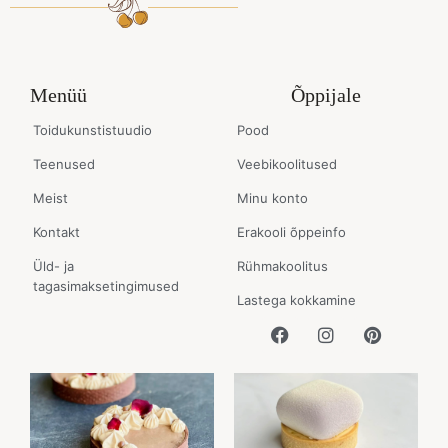
Menüü
Õppijale
Toidukunstistuudio
Pood
Teenused
Veebikoolitused
Meist
Minu konto
Kontakt
Erakooli õppeinfo
Üld- ja
Rühmakoolitus
tagasimaksetingimused
Lastega kokkamine