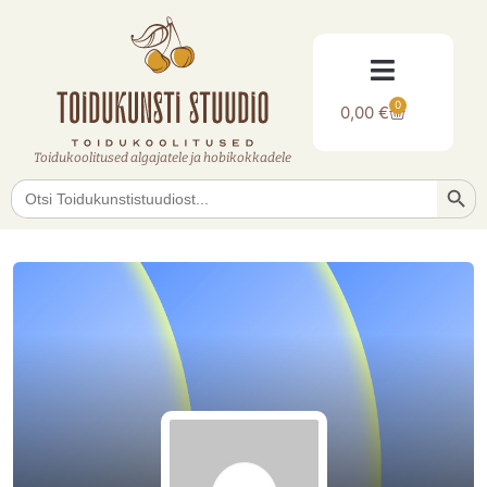
0
0,00
€
Toidukoolitused algajatele ja hobikokkadele
Searc
Search
for: