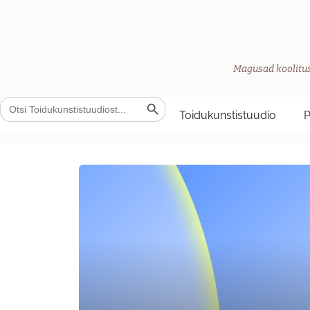
Magusad koolitus
Search Button
Search
for:
Toidukunstistuudio