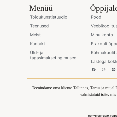
Menüü
Õppijal
Toidukunstistuudio
Pood
Teenused
Veebikoolitu
Meist
Minu konto
Kontakt
Erakooli õpp
Üld- ja
Rühmakoolit
tagasimaksetingimused
Lastega kok
Teenindame oma kliente Tallinnas, Tartus ja mujal 
valmistatuid toite, mi
COPYRIGHT 2024 TOID