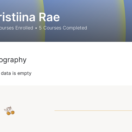
ristiina Rae
urses Enrolled
•
5
Courses Completed
ography
 data is empty