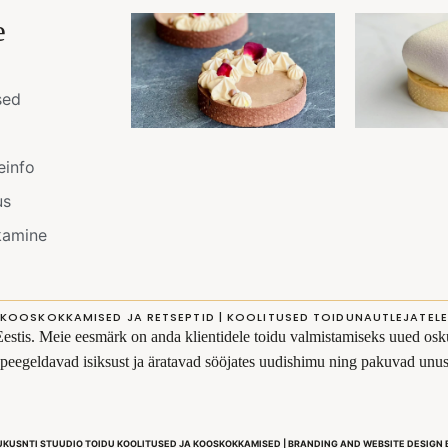
e
sed
einfo
us
kamine
KOOSKOKKAMISED JA RETSEPTID | KOOLITUSED TOIDUNAUTLEJATELE
Eestis. Meie eesmärk on anda klientidele toidu valmistamiseks uued osku
s peegeldavad isiksust ja äratavad sööjates uudishimu ning pakuvad un
UKUSNTI STUUDIO TOIDU KOOLITUSED JA KOOSKOKKAMISED | BRANDING AND WEBSITE DESIGN