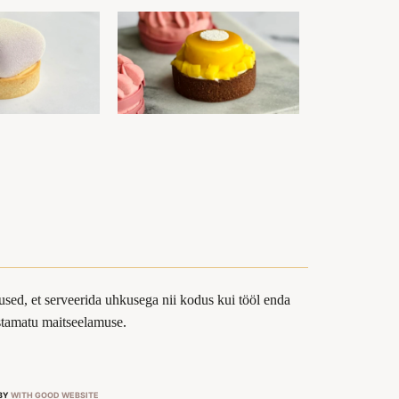
sed, et serveerida uhkusega nii kodus kui tööl enda
ustamatu maitseelamuse.
 BY
WITH GOOD WEBSITE