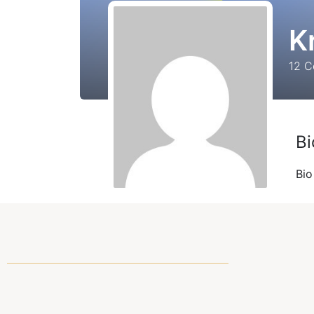
K
12
Co
Bi
Bio