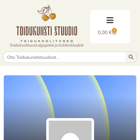
0
0,00
€
Toidukoolitused algajatele ja hobikokkadele
Searc
Search
for: