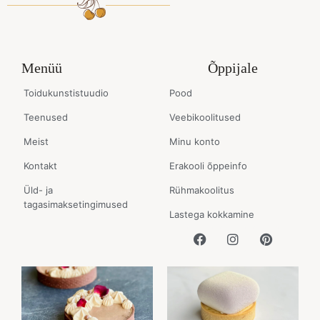
Menüü
Õppijale
Toidukunstistuudio
Pood
Teenused
Veebikoolitused
Meist
Minu konto
Kontakt
Erakooli õppeinfo
Üld- ja
Rühmakoolitus
tagasimaksetingimused
Lastega kokkamine