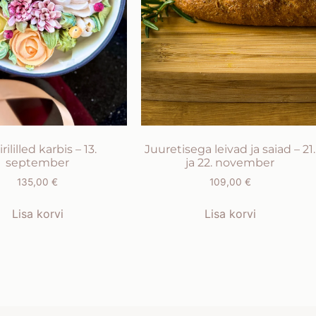
irililled karbis – 13.
Juuretisega leivad ja saiad – 21.
september
ja 22. november
135,00
€
109,00
€
Lisa korvi
Lisa korvi