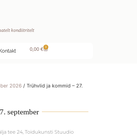
atelt kondiitritelt
0
0,00
€
Kontakt
ber 2026
/ Trühvlid ja kommid – 27.
7. september
älja tee 24, Toidukunsti Stuudio