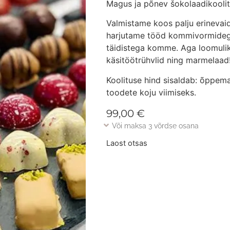
Magus ja põnev šokolaadikoolit
Valmistame koos palju erinevai
harjutame tööd kommivormidega
täidistega komme. Aga loomuliku
käsitöötrühvlid ning marmelaad
Koolituse hind sisaldab: õppema
toodete koju viimiseks.
99,00
€
Või maksa 3 võrdse osana
Laost otsas