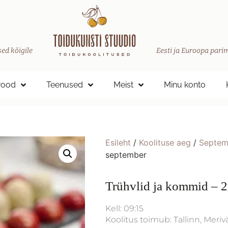
ed kõigile
Eesti ja Euroopa parim
Pood
Teenused
Meist
Minu konto
Esileht
/
Koolituse aeg
/
Septem
september
Trühvlid ja kommid – 2
Kell: 09:15
Koolitus toimub: Tallinn, Meriv