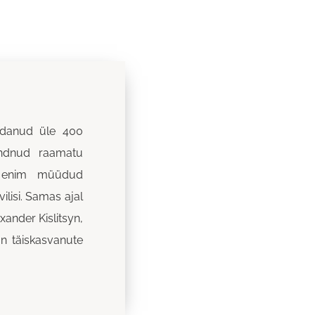
aldanud üle 400
andnud raamatu
ks enim müüdud
ilisi. Samas ajal
xander Kislitsyn,
on täiskasvanute