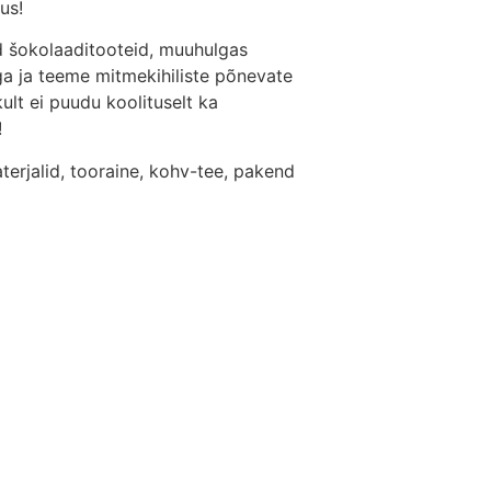
us!
d šokolaaditooteid, muuhulgas
 ja teeme mitmekihiliste põnevate
lt ei puudu koolituselt ka
!
terjalid, tooraine, kohv-tee, pakend