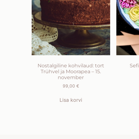
Nostalgiline kohvilaud: tort
Sefi
Trühvel ja Moorapea – 15.
november
99,00
€
Lisa korvi