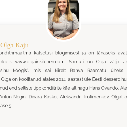
: Olga Kaju
ondiitrimaailma katsetusi blogimisest ja on tänaseks av
blogis www.olgainkitchen.com. Samuti on Olga välja 
st sinu köögis”, mis sai kiirelt Rahva Raamatu ühe
lga on koolitanud alates 2014. aastast üle Eesti desserdihuv
nud end selliste tippkondiitrite käe all nagu Hans Ovando, Ale
Anton Negin, Dinara Kasko, Aleksandr Trofimenkov. Olgal 
tase 5.