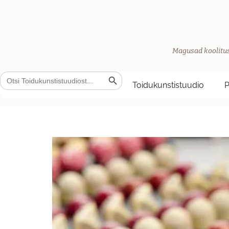
Magusad koolitus
Search Button
Search
for:
Toidukunstistuudio