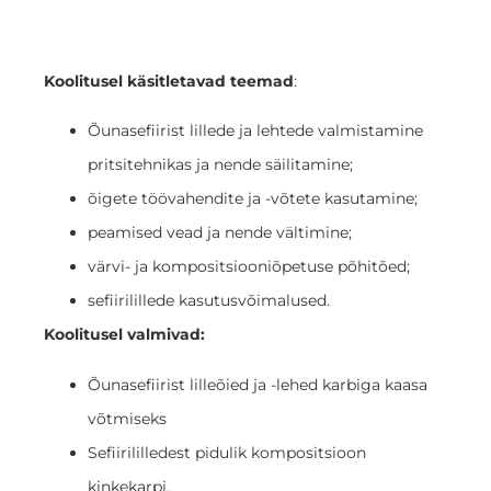
Koolitusel käsitletavad teemad
:
Õunasefiirist lillede ja lehtede valmistamine
pritsitehnikas ja nende säilitamine;
õigete töövahendite ja -võtete kasutamine;
peamised vead ja nende vältimine;
värvi- ja kompositsiooniõpetuse põhitõed;
sefiirilillede kasutusvõimalused.
Koolitusel valmivad:
Õunasefiirist lilleõied ja -lehed karbiga kaasa
võtmiseks
Sefiirililledest pidulik kompositsioon
kinkekarpi.