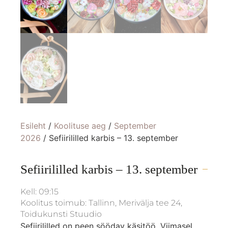
Esileht
/
Koolituse aeg
/
September
2026
/ Sefiirililled karbis – 13. september
Sefiirililled karbis – 13. september
Kell: 09:15
Koolitus toimub: Tallinn, Merivälja tee 24,
Toidukunsti Stuudio
Sefiirililled on peen söödav käsitöö. Viimasel