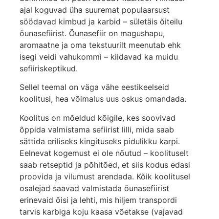
ajal koguvad üha suuremat populaarsust
söödavad kimbud ja karbid – sületäis õiteilu
õunasefiirist. Õunasefiir on magushapu,
aromaatne ja oma tekstuurilt meenutab ehk
isegi veidi vahukommi – kiidavad ka muidu
sefiiriskeptikud.
Sellel teemal on väga vähe eestikeelseid
koolitusi, hea võimalus uus oskus omandada.
Koolitus on mõeldud kõigile, kes soovivad
õppida valmistama sefiirist lilli, mida saab
sättida eriliseks kingituseks pidulikku karpi.
Eelnevat kogemust ei ole nõutud – koolituselt
saab retseptid ja põhitõed, et siis kodus edasi
proovida ja vilumust arendada. Kõik koolitusel
osalejad saavad valmistada õunasefiirist
erinevaid õisi ja lehti, mis hiljem transpordi
tarvis karbiga koju kaasa võetakse (vajavad