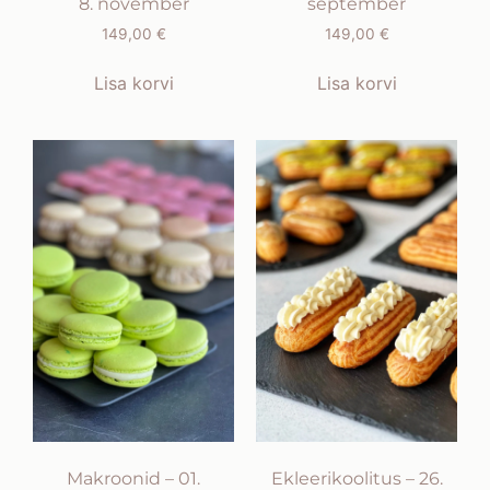
8. november
september
149,00
€
149,00
€
Lisa korvi
Lisa korvi
Makroonid – 01.
Ekleerikoolitus – 26.