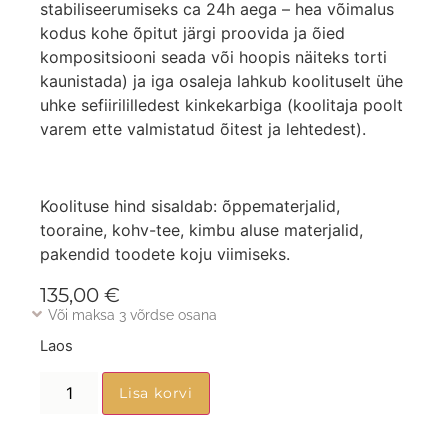
stabiliseerumiseks ca 24h aega – hea võimalus
kodus kohe õpitut järgi proovida ja õied
kompositsiooni seada või hoopis näiteks torti
kaunistada) ja iga osaleja lahkub koolituselt ühe
uhke sefiirililledest kinkekarbiga (koolitaja poolt
varem ette valmistatud õitest ja lehtedest).
Koolituse hind sisaldab: õppematerjalid,
tooraine, kohv-tee, kimbu aluse materjalid,
pakendid toodete koju viimiseks.
135,00
€
Või maksa 3 võrdse osana
Laos
Lisa korvi