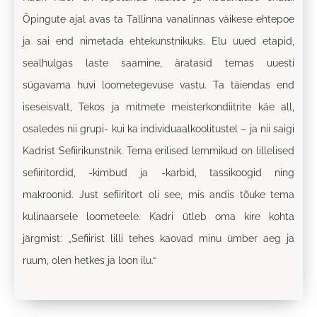
Õpingute ajal avas ta Tallinna vanalinnas väikese ehtepoe
ja sai end nimetada ehtekunstnikuks. Elu uued etapid,
sealhulgas laste saamine, äratasid temas uuesti
sügavama huvi loometegevuse vastu. Ta täiendas end
iseseisvalt, Tekos ja mitmete meisterkondiitrite käe all,
osaledes nii grupi- kui ka individuaalkoolitustel – ja nii saigi
Kadrist Sefiirikunstnik. Tema erilised lemmikud on lillelised
sefiiritordid, -kimbud ja -karbid, tassikoogid ning
makroonid. Just sefiiritort oli see, mis andis tõuke tema
kulinaarsele loometeele. Kadri ütleb oma kire kohta
järgmist: „Sefiirist lilli tehes kaovad minu ümber aeg ja
ruum, olen hetkes ja loon ilu.“