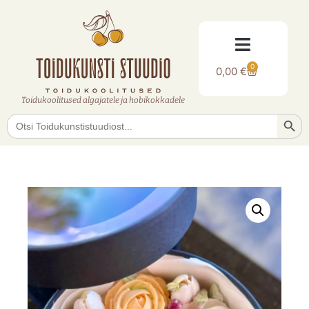
0
0,00
€
Toidukoolitused algajatele ja hobikokkadele
Searc
Search
for: