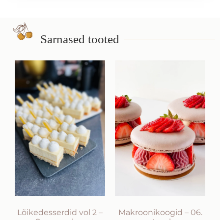
Sarnased tooted
Lõikedesserdid vol 2 –
Makroonikoogid – 06.