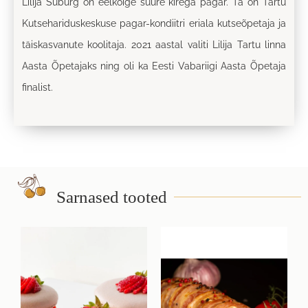
Lilija Suburg on eelkõige suure kirega pagar. Ta on Tartu
Kutsehariduskeskuse pagar-kondiitri eriala kutseõpetaja ja
täiskasvanute koolitaja. 2021 aastal valiti Lilija Tartu linna
Aasta Õpetajaks ning oli ka Eesti Vabariigi Aasta Õpetaja
finalist.
Sarnased tooted