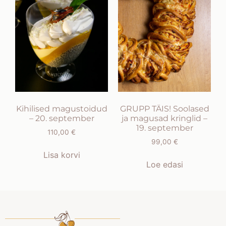
Kihilised magustoidud
GRUPP TÄIS! Soolased
– 20. september
ja magusad kringlid –
19. september
110,00
€
99,00
€
Lisa korvi
Loe edasi