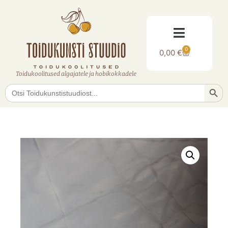
0
0,00
€
Toidukoolitused algajatele ja hobikokkadele
Searc
Search
for: