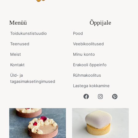
Menüü
Õppijale
Toidukunstistuudio
Pood
Teenused
Veebikoolitused
Meist
Minu konto
Kontakt
Erakooli õppeinfo
Üld- ja
Rühmakoolitus
tagasimaksetingimused
Lastega kokkamine