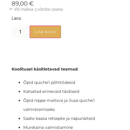
89,00
€
Või maksa 3 võrdse osana
Laos
Lisa korvi
Koolitusel käsitletavad teemad
:
Õpid quiche’i põhitõdesid
Katsetad erinevaid täidiseid
Õpid nippe maitsva ja ilusa quiche’i
valmistamiseks
Saate kaasa retsepte ja näpunäiteid
Muretaina valmistamine