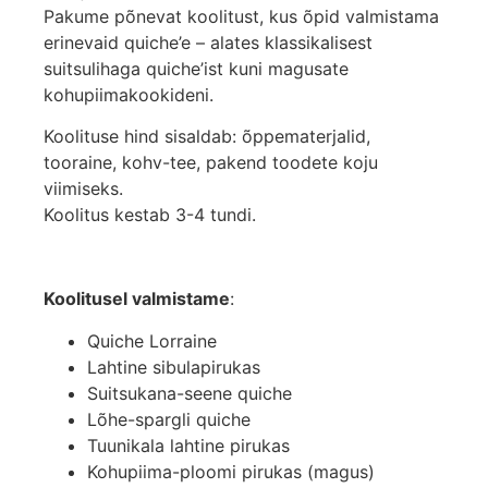
Pakume põnevat koolitust, kus õpid valmistama
erinevaid quiche’e – alates klassikalisest
suitsulihaga quiche’ist kuni magusate
kohupiimakookideni.
Koolituse hind sisaldab: õppematerjalid,
tooraine, kohv-tee, pakend toodete koju
viimiseks.
Koolitus kestab 3-4 tundi.
Koolitusel valmistame
:
Quiche Lorraine
Lahtine sibulapirukas
Suitsukana-seene quiche
Lõhe-spargli quiche
Tuunikala lahtine pirukas
Kohupiima-ploomi pirukas (magus)