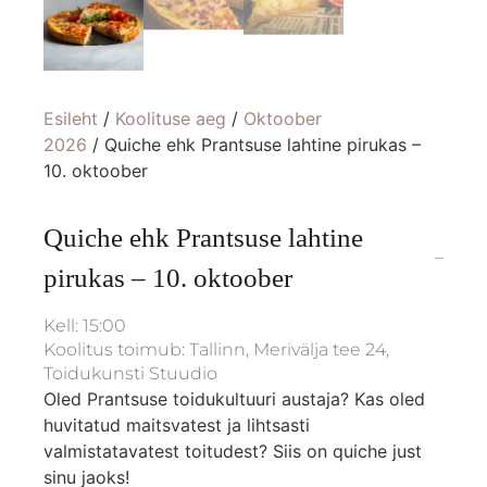
Esileht
/
Koolituse aeg
/
Oktoober
2026
/ Quiche ehk Prantsuse lahtine pirukas –
10. oktoober
Quiche ehk Prantsuse lahtine
pirukas – 10. oktoober
Kell: 15:00
Koolitus toimub: Tallinn, Merivälja tee 24,
Toidukunsti Stuudio
Oled Prantsuse toidukultuuri austaja? Kas oled
huvitatud maitsvatest ja lihtsasti
valmistatavatest toitudest? Siis on quiche just
sinu jaoks!