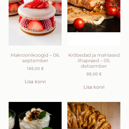
Makroonikoogid – 06.
Krõbedad ja mahlased
september
lihapraed – 05.
detsember
149,00
€
99,00
€
Lisa korvi
Lisa korvi