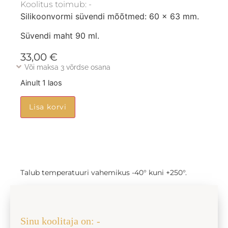
Koolitus toimub: -
Silikoonvormi süvendi mõõtmed: 60 x 63 mm.
Süvendi maht 90 ml.
33,00
€
Või maksa 3 võrdse osana
Ainult 1 laos
Lisa korvi
Talub temperatuuri vahemikus -40° kuni +250°.
Jaga sõbraga
Sinu koolitaja on: -