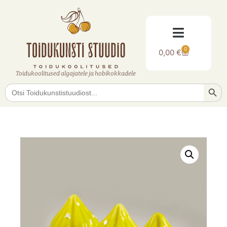
0
0,00
€
Toidukoolitused algajatele ja hobikokkadele
Searc
Search
for: