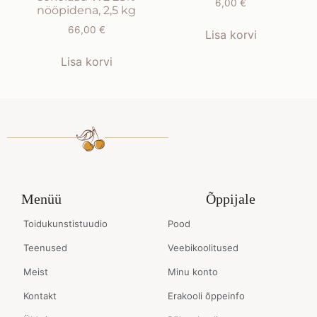
6,00
€
nööpidena, 2,5 kg
66,00
€
Lisa korvi
Lisa korvi
Menüü
Õppijale
Toidukunstistuudio
Pood
Teenused
Veebikoolitused
Meist
Minu konto
Kontakt
Erakooli õppeinfo