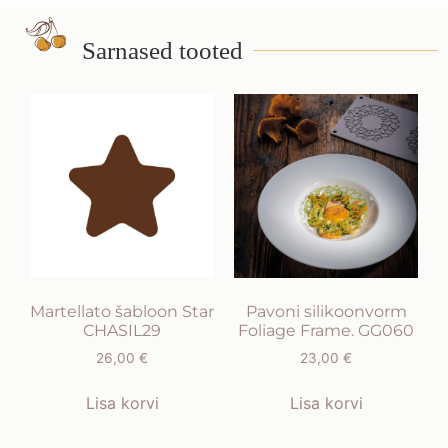
Sarnased tooted
Martellato šabloon Star
Pavoni silikoonvorm
CHASIL29
Foliage Frame. GG060
26,00
€
23,00
€
Lisa korvi
Lisa korvi