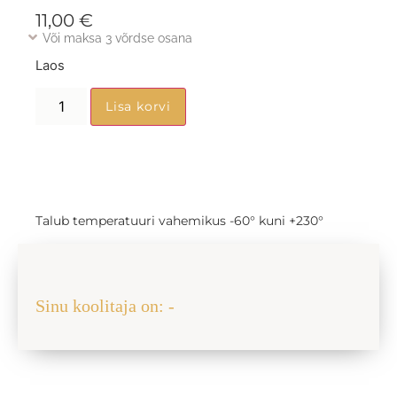
11,00
€
Või maksa 3 võrdse osana
Laos
Lisa korvi
Talub temperatuuri vahemikus -60° kuni +230°
Jaga sõbraga
Sinu koolitaja on: -