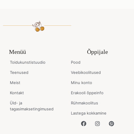
Menüü
Õppijale
Toidukunstistuudio
Pood
Teenused
Veebikoolitused
Meist
Minu konto
Kontakt
Erakooli õppeinfo
Üld- ja
Rühmakoolitus
tagasimaksetingimused
Lastega kokkamine