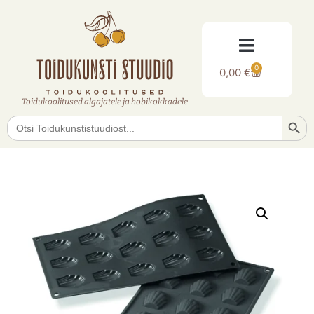
0
0,00
€
Toidukoolitused algajatele ja hobikokkadele
Searc
Search
for: