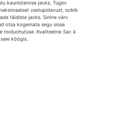
tu kaunistamise jaoks. Tugev
maksimaalset vastupidavust, sobib
nade täidiste jaoks. Sinine värv
tud otsa kogemata segu sisse
 toiduohutuse. Kvaliteetne Sac à
tsele köögis.