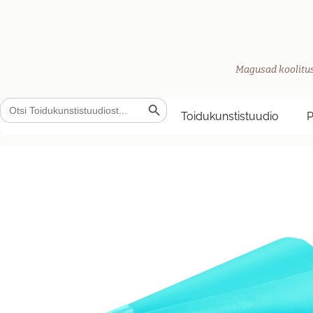
Magusad koolitus
Search Button
Search
for:
Toidukunstistuudio