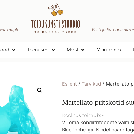
ed kõigile
Eesti ja Euroopa parim
Pood
Teenused
Meist
Minu konto
Esileht
/
Tarvikud
/ Martellato p
Martellato pritskotid su
Koolitus toimub: -
Vii oma kondiitritoodete valmi
BluePoche’iga! Kindel haare taga