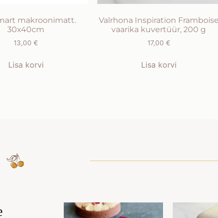
omart makroonimatt.
Valrhona Inspiration Frambois
30x40cm
vaarika kuvertüür, 200 g
13,00
€
17,00
€
Lisa korvi
Lisa korvi
e