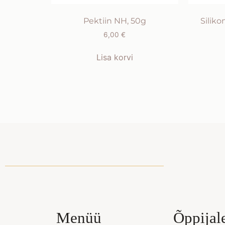
Pektiin NH, 50g
Silik
6,00
€
Lisa korvi
Menüü
Õppijal