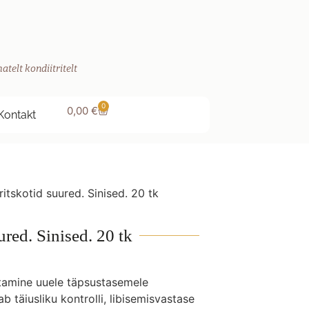
atelt kondiitritelt
0
0,00
€
Kontakt
ritskotid suured. Sinised. 20 tk
ured. Sinised. 20 tk
stamine uuele täpsustasemele
b täiusliku kontrolli, libisemisvastase