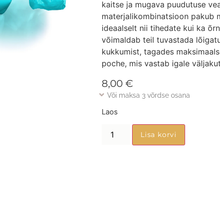
kaitse ja mugava puudutuse vea
materjalikombinatsioon pakub 
ideaalselt nii tihedate kui ka õr
võimaldab teil tuvastada lõiga
kukkumist, tagades maksimaalse
poche, mis vastab igale väljaku
8,00
€
Või maksa 3 võrdse osana
Laos
Lisa korvi