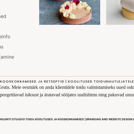
sed
einfo
us
kamine
KOOSKOKKAMISED JA RETSEPTID | KOOLITUSED TOIDUNAUTLEJATELE
Eestis. Meie eesmärk on anda klientidele toidu valmistamiseks uued osku
s peegeldavad isiksust ja äratavad sööjates uudishimu ning pakuvad un
UKUSNTI STUUDIO TOIDU KOOLITUSED JA KOOSKOKKAMISED | BRANDING AND WEBSITE DESIGN