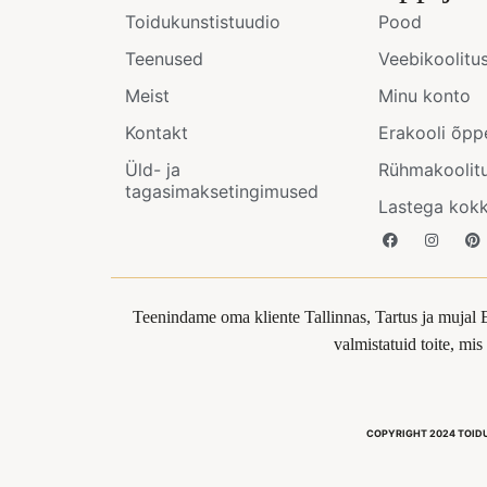
Toidukunstistuudio
Pood
Teenused
Veebikoolitu
Meist
Minu konto
Kontakt
Erakooli õpp
Üld- ja
Rühmakoolit
tagasimaksetingimused
Lastega kok
Teenindame oma kliente Tallinnas, Tartus ja mujal 
valmistatuid toite, mi
COPYRIGHT 2024 TOID