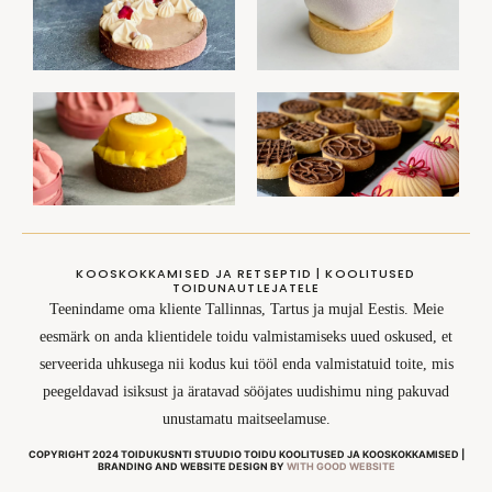
KOOSKOKKAMISED JA RETSEPTID | KOOLITUSED
TOIDUNAUTLEJATELE
Teenindame oma kliente Tallinnas, Tartus ja mujal Eestis. Meie
eesmärk on anda klientidele toidu valmistamiseks uued oskused, et
serveerida uhkusega nii kodus kui tööl enda valmistatuid toite, mis
peegeldavad isiksust ja äratavad sööjates uudishimu ning pakuvad
unustamatu maitseelamuse.
COPYRIGHT 2024 TOIDUKUSNTI STUUDIO TOIDU KOOLITUSED JA KOOSKOKKAMISED |
BRANDING AND WEBSITE DESIGN BY
WITH GOOD WEBSITE