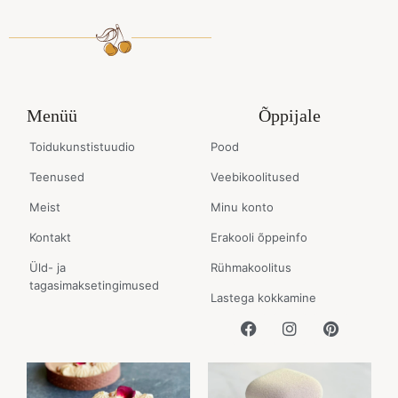
Menüü
Õppijale
Toidukunstistuudio
Pood
Teenused
Veebikoolitused
Meist
Minu konto
Kontakt
Erakooli õppeinfo
Üld- ja
Rühmakoolitus
tagasimaksetingimused
Lastega kokkamine