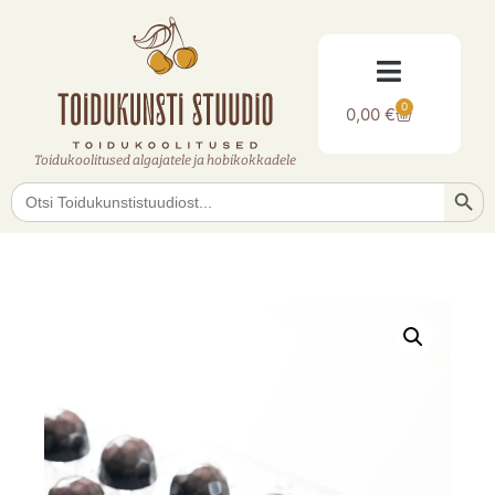
0
0,00
€
Toidukoolitused algajatele ja hobikokkadele
Searc
Search
for: