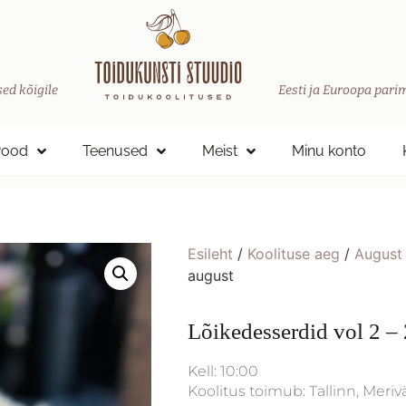
ed kõigile
Eesti ja Euroopa parim
Pood
Teenused
Meist
Minu konto
Esileht
/
Koolituse aeg
/
August
august
Lõikedesserdid vol 2 – 
Kell: 10:00
Koolitus toimub: Tallinn, Meriv