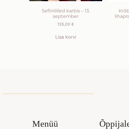
Sefiirililled karbis – 13.
Krõb
september
lihapr
135,00
€
Lisa korvi
Menüü
Õppijal