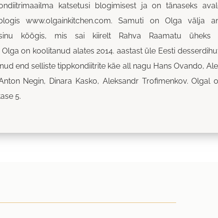
ondiitrimaailma katsetusi blogimisest ja on tänaseks av
blogis www.olgainkitchen.com. Samuti on Olga välja 
st sinu köögis, mis sai kiirelt Rahva Raamatu ühek
lga on koolitanud alates 2014. aastast üle Eesti desserdihuv
nud end selliste tippkondiitrite käe all nagu Hans Ovando, Ale
Anton Negin, Dinara Kasko, Aleksandr Trofimenkov. Olgal 
tase 5.