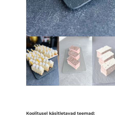
Koolitusel käsitletavad teemad: