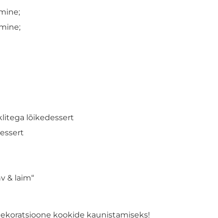
amine;
amine;
litega lõikedessert
dessert
v & laim“
dekoratsioone kookide kaunistamiseks!