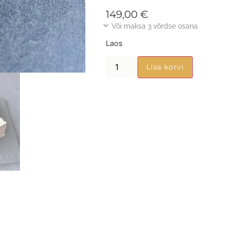
149,00
€
Või maksa 3 võrdse osana
Laos
Lisa korvi