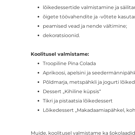
lõikedessertide valmistamine ja säilit
õigete töövahendite ja -võtete kasut
peamised vead ja nende vältimine;
dekoratsioonid.
Koolitusel valmistame:
Troopiline Pina Colada
Aprikoosi, apelsini ja seedermännipähk
Põldmarja, metspähkli ja jogurti lõike
Dessert „Kihiline küpsis“
Tikri ja pistaatsia lõikedessert
Lõikedessert „Makadaamiapähkel, koh
Muide, koolitusel valmistame ka šokolaadi