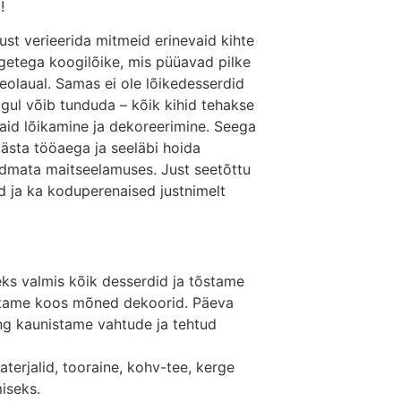
!
st verieerida mitmeid erinevaid kihte
õigetega koogilõike, mis püüavad pilke
 peolaual. Samas ei ole lõikedesserdid
gul võib tunduda – kõik kihid tehakse
vaid lõikamine ja dekoreerimine. Seega
ästa tööaega ja seeläbi hoida
dmata maitseelamuses. Just seetõttu
d ja ka koduperenaised justnimelt
eks valmis kõik desserdid ja tõstame
stame koos mõned dekoorid. Päeva
ng kaunistame vahtude ja tehtud
terjalid, tooraine, kohv-tee, kerge
iseks.