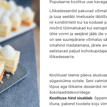
Populaarne koolitus uue kavaga
Lõikedesserdid pakuvad võimalu
ja luua seeläbi imeilusate läbil
nii kondiitriletil kui ka kodusel
niivõrd töömahukad kui esmapil
ühte vormi ja seejärel jääb üle 
on see suurepärane võimalus sä
omahind madalamana, järele an
eelistavad paljud kohvikupidaja
lõikedesserte.
Koolitusel teeme päeva alustus
sügavkülma ootele. Seni valmi
lõpus aga lõikame desserdid ni
šokolaadidekooridega.
Koolituse hind sisaldab
: õppema
lõuna, pakend toodete koju viim