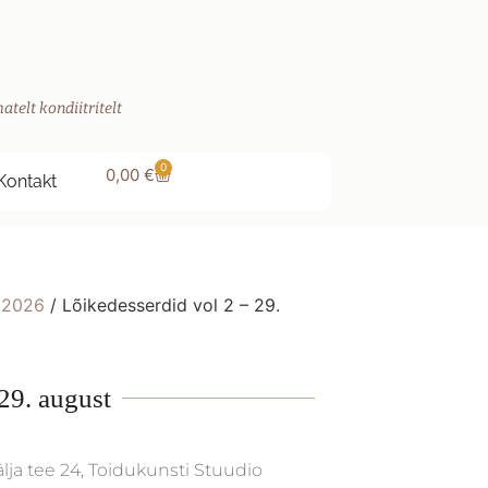
atelt kondiitritelt
0
0,00
€
Kontakt
 2026
/ Lõikedesserdid vol 2 – 29.
29. august
älja tee 24, Toidukunsti Stuudio