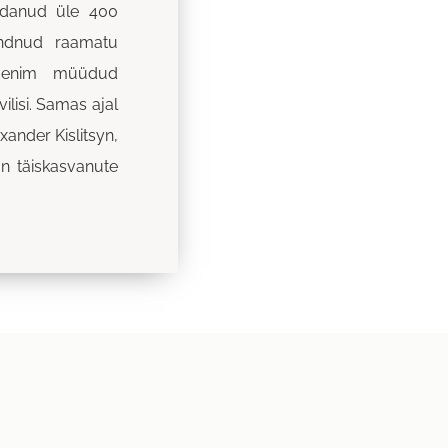
aldanud üle 400
andnud raamatu
s enim müüdud
ilisi. Samas ajal
xander Kislitsyn,
on täiskasvanute