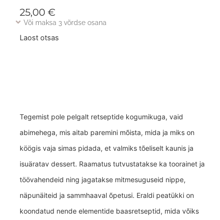
25,00
€
Või maksa 3 võrdse osana
Laost otsas
Tegemist pole pelgalt retseptide kogumikuga, vaid
abimehega, mis aitab paremini mõista, mida ja miks on
köögis vaja simas pidada, et valmiks tõeliselt kaunis ja
isuäratav dessert. Raamatus tutvustatakse ka toorainet ja
töövahendeid ning jagatakse mitmesuguseid nippe,
näpunäiteid ja sammhaaval õpetusi. Eraldi peatükki on
koondatud nende elementide baasretseptid, mida võiks