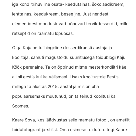
iga kondiitrihuviline osata- keedutainas, šokolaadikreem,
lehttainas, keedukreem, besee jne. Just nendest
elementidest moodustuvad põnevad tervikdesserdid, mille
retseptid on raamatu lõpuosas.
Olga Kaju on tulihingeline desserdikunsti austaja ja
koolitaja, samuti magustoidu suunitlusega toidublogi Kaju
Köök perenaine. Ta on õppinud mitme mesterkondiitri käe
all nii eestis kui ka välismaal. Lisaks koolitustele Eestis,
millega ta alustas 2015. aastal ja mis on üha
populaarsemaks muutunud, on ta teinud koolitusi ka
Soomes.
Kaare Sova, kes jäädvustas selle raamatu fotod , on ametilt
toidufotograaf ja-stilist. Oma esimese toidufoto tegi Kaare