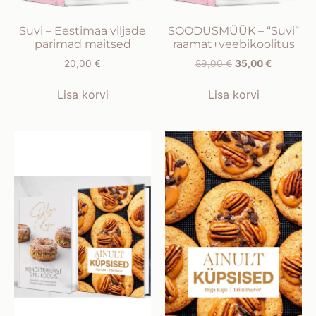
Suvi – Eestimaa viljade
SOODUSMÜÜK – “Suvi”
parimad maitsed
raamat+veebikoolitus
20,00
€
89,00
€
35,00
€
Lisa korvi
Lisa korvi