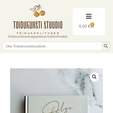
0
0,00
€
Toidukoolitused algajatele ja hobikokkadele
Searc
Search
for: