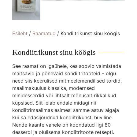
Esileht
/
Raamatud
/ Kondiitrikunst sinu köögis
Kondiitrikunst sinu köögis
See raamat on igaühele, kes soovib valmistada
maitsavid ja põnevaid kondiitritooteid – olgu
need siis keerulised mitmeelemendilised tordid,
maailmakuulus klassika, modernsed
minidesserdid või lihtsalt mõnusalt rikkalikud
küpsised. Siit leiab endale midagi nii
kondiitrimaailmas esimesi samme astuv algaja
kui ka edasijõudnud kondiitrikunsti huviline.
Nende kaante vahele on koondatud ligi 80
desserdi ja olulisema kondiitritoote retsepti.