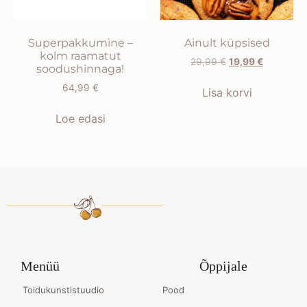
Superpakkumine –
Ainult küpsised
kolm raamatut
29,99
€
19,99
€
soodushinnaga!
64,99
€
Lisa korvi
Loe edasi
Menüü
Õppijale
Toidukunstistuudio
Pood