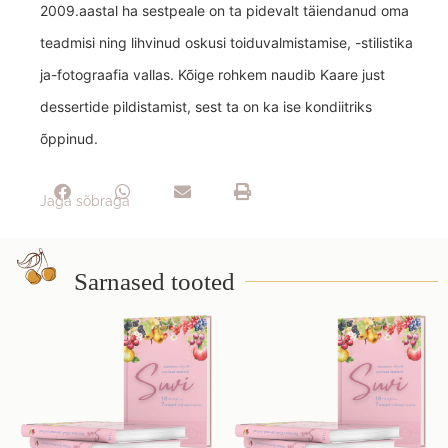
2009.aastal ha sestpeale on ta pidevalt täiendanud oma
teadmisi ning lihvinud oskusi toiduvalmistamise, -stilistika
ja-fotograafia vallas. Kõige rohkem naudib Kaare just
dessertide pildistamist, sest ta on ka ise kondiitriks
õppinud.
Jaga sõbraga
Sarnased tooted