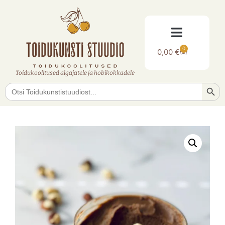
0
0,00
€
Toidukoolitused algajatele ja hobikokkadele
Searc
Search
for: