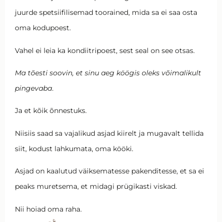
juurde spetsiifilisemad toorained, mida sa ei saa osta
oma kodupoest.
Vahel ei leia ka kondiitripoest, sest seal on see otsas.
Ma tõesti soovin, et sinu aeg köögis oleks võimalikult
pingevaba
.
Ja et kõik õnnestuks.
Niisiis saad sa vajalikud asjad kiirelt ja mugavalt tellida
siit, kodust lahkumata, oma kööki.
Asjad on kaalutud väiksematesse pakenditesse, et sa ei
peaks muretsema, et midagi prügikasti viskad.
Nii hoiad oma raha.