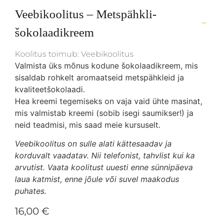
Veebikoolitus – Metspähkli-
šokolaadikreem
Koolitus toimub: Veebikoolitus
Valmista üks mõnus kodune šokolaadikreem, mis
sisaldab rohkelt aromaatseid metspähkleid ja
kvaliteetšokolaadi.
Hea kreemi tegemiseks on vaja vaid ühte masinat,
mis valmistab kreemi (sobib isegi saumikser!) ja
neid teadmisi, mis saad meie kursuselt.
Veebikoolitus on sulle alati kättesaadav ja
korduvalt vaadatav. Nii telefonist, tahvlist kui ka
arvutist. Vaata koolitust uuesti enne sünnipäeva
laua katmist, enne jõule või suvel maakodus
puhates.
16,00
€