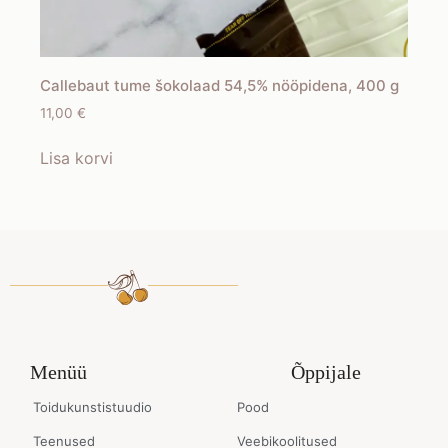
Callebaut tume šokolaad 54,5% nööpidena, 400 g
11,00
€
Lisa korvi
Menüü
Õppijale
Toidukunstistuudio
Pood
Teenused
Veebikoolitused