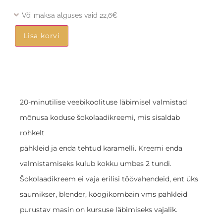
Või maksa alguses vaid 22,6€
Lisa korvi
20-minutilise veebikoolituse läbimisel valmistad
mõnusa koduse šokolaadikreemi, mis sisaldab
rohkelt
pähkleid ja enda tehtud karamelli. Kreemi enda
valmistamiseks kulub kokku umbes 2 tundi.
Šokolaadikreem ei vaja erilisi töövahendeid, ent üks
saumikser, blender, köögikombain vms pähkleid
purustav masin on kursuse läbimiseks vajalik.