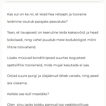
Kas sul on ka nii, et leiad hea retsepti ja tooraine
leidmine osutub parajaks peavaluks?
Tean, et tavapoest on keeruline leida kakaovõid, ja head
šokolaadi, ning vahel puudub meie koduköögist mõni
lihtne töövahend.
Lisaks müüvad kondiitripoed suurtes kogustest
spetsiifilisi tooraineid, mida mujal kasutada ei saa.
Ostad suure purgi ja ülejäänud läheb vanaks, ning pead
ära viskama.
Kellele see küll meeldiks?
Olen sinu jaoks kokku pannud iga veebikoolituse