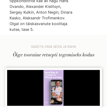
tippkondiitrite käe all nagu Hans
Ovando, Alexander Kislitsyn,
Sergey Kulkin, Anton Negin, Dinara
Kasko, Aleksandr Trofimenkov.
Olgal on täiskasvanute koolitaja
kutse, tase 5.
SÄÄSTA OMA AEGA JA RAHA
Õige tooraine retsepti tegemiseks kodus