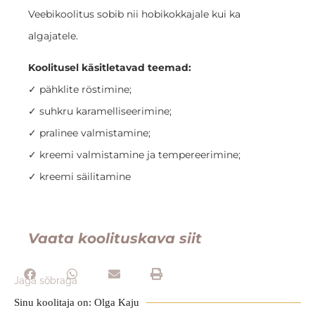
Veebikoolitus sobib nii hobikokkajale kui ka
algajatele.
Koolitusel käsitletavad teemad:
✓ pähklite röstimine;
✓ suhkru karamelliseerimine;
✓ pralinee valmistamine;
✓ kreemi valmistamine ja tempereerimine;
✓ kreemi säilitamine
Vaata koolituskava siit
Jaga sõbraga
Sinu koolitaja on: Olga Kaju