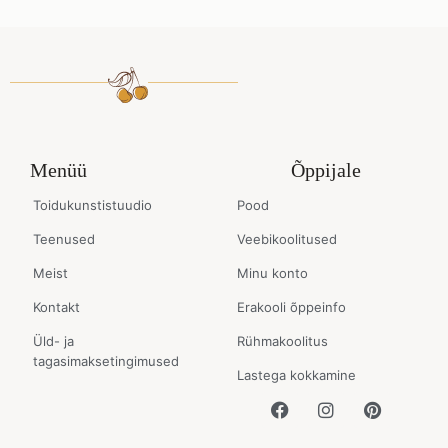
Menüü
Õppijale
Toidukunstistuudio
Pood
Teenused
Veebikoolitused
Meist
Minu konto
Kontakt
Erakooli õppeinfo
Üld- ja
Rühmakoolitus
tagasimaksetingimused
Lastega kokkamine