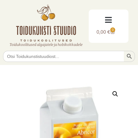
0
0,00
€
Toidukoolitused algajatele ja hobikokkadele
Searc
Search
for: