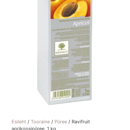
Esileht
/
Tooraine
/
Püree
/ Ravifruit
aprikoosipüree, 1 kg