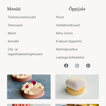
Menüü
Õppijale
Toidukunstistuudio
Pood
Teenused
Veebikoolitused
Meist
Minu konto
Kontakt
Erakooli õppeinfo
Üld- ja
Rühmakoolitus
tagasimaksetingimused
Lastega kokkamine