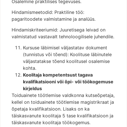
Osalemine praktilises tegevuses.
Hindamismeetodid: Praktiline töö:
pagaritoodete valmistamine ja analüüs.
Hindamiskriteeriumid: Juuretisega leivad on
valmistatud vastavalt tehnoloogilisele juhendile.
Kursuse läbimisel väljastatav dokument
(tunnistus või tõend): Koolituse läbinutele
väljastatakse tõend koolitusel osalemise
kohta.
Koolitaja kompetentsust tagava
kvalifikatsiooni või õpi- või töökogemuse
kirjeldus
Toiduainete töötlemise valdkonna kutseõpetaja,
kellel on toiduainete töötlemise magistrikraat ja
õpetaja kvalifikatsioon. Lisaks on ka
täiskasvanute koolitaja 5 tase kvalifikatsioon ja
täiskasvanute koolitaja töökogemus.