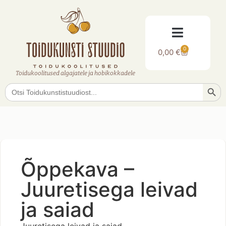
0
0,00
€
Toidukoolitused algajatele ja hobikokkadele
Searc
Search
for:
Õppekava –
Juuretisega leivad
ja saiad