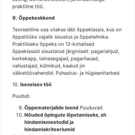
praktiline töö.
9.
Õppekeskkond
Teoreetiline osa viiakse läbi õppeklassis, kus on
õppetööks vajalik sisustus ja õppetehnika.
Praktiliseks õppeks on 12-kohalised
õppeklassid sisustatud järgmiselt: pagariahjud,
kerkekapp, tainasegajad, pagarilauad,
vahustajad, külmikud, kaalud jm
väiketöövahendid. Puhastus- ja hügieenitarbed.
10.
Iseseisev töö
Puudub
Õppematerjalide loend
Puuduvad
Nõuded õpingute lõpetamiseks, sh
hindamismeetodid ja
hindamiskriteeriumid