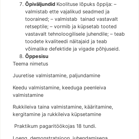
Õpiväljundid
Koolituse lõpuks õppija: –
valmistab ette vajalikud seadmed ja
toorained; – valmistab tainad vastavalt
retseptile; – vormib ja küpsetab tooted
vastavalt tehnoloogilisele juhendile; – teab
toodete kvaliteedi näitajaid ja teab
võimalike defektide ja vigade põhjuseid.
Õppesisu
Teema nimetus
Juuretise valmistamine, paljundamine
Keedu valmistamine, keeduga peenleiva
valmistamine
Rukkileiva taina valmistamine, kääritamine,
kergitamine ja rukkileiva küpsetamine
Praktikum pagaritöökojas 18 tundi.
Loeng, demonstratsioon, juhendamisega