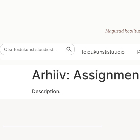
Magusad koolitus
Search Button
Search
for:
Toidukunstistuudio
Arhiiv:
Assignmen
Description.