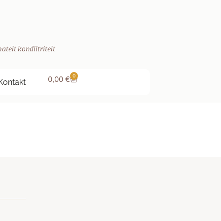
atelt kondiitritelt
0
0,00
€
Kontakt