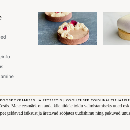
e
sed
einfo
us
kamine
KOOSKOKKAMISED JA RETSEPTID | KOOLITUSED TOIDUNAUTLEJATELE
Eestis. Meie eesmärk on anda klientidele toidu valmistamiseks uued osku
s peegeldavad isiksust ja äratavad sööjates uudishimu ning pakuvad un