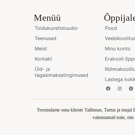
Menüü
Õppijal
Toidukunstistuudio
Pood
Teenused
Veebikoolitu
Meist
Minu konto
Kontakt
Erakooli õpp
Üld- ja
Rühmakoolit
tagasimaksetingimused
Lastega kok
Teenindame oma kliente Tallinnas, Tartus ja mujal 
valmistatuid toite, mi