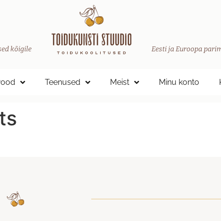
ed kõigile
Eesti ja Euroopa parim
Pood
Teenused
Meist
Minu konto
ts