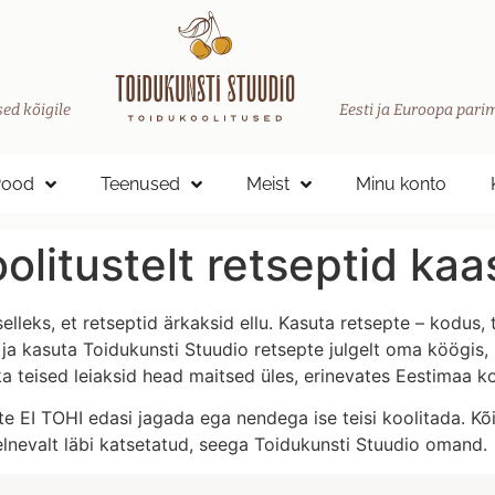
ed kõigile
Eesti ja Euroopa parim
Pood
Teenused
Meist
Minu konto
olitustelt retseptid kaa
elleks, et retseptid ärkaksid ellu. Kasuta retsepte – kodus
ja kasuta Toidukunsti Stuudio retsepte julgelt oma köögis
a teised leiaksid head maitsed üles, erinevates Eestimaa ko
te EI TOHI edasi jagada ega nendega ise teisi koolitada. Kõi
lnevalt läbi katsetatud, seega Toidukunsti Stuudio omand.