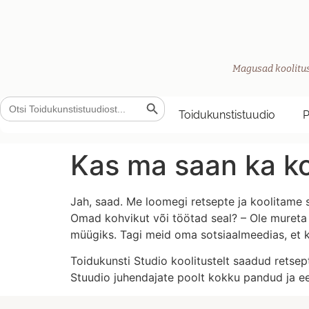
Magusad koolitus
Search Button
Search
for:
Toidukunstistuudio
Kas ma saan ka ko
Jah, saad. Me loomegi retsepte ja koolitame s
Omad kohvikut või töötad seal? – Ole mureta 
müügiks. Tagi meid oma sotsiaalmeedias, et k
Toidukunsti Studio koolitustelt saadud retsep
Stuudio juhendajate poolt kokku pandud ja ee