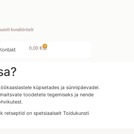
atelt kondiitritelt
0
0,00
€
Kontakt
sa?
, töökaaslastele küpsetades ja sünnipäevadel.
, maitsvate toodetete tegemiseks ja nende
hvikutest.
k retseptid on spetsiaalselt Toidukunsti