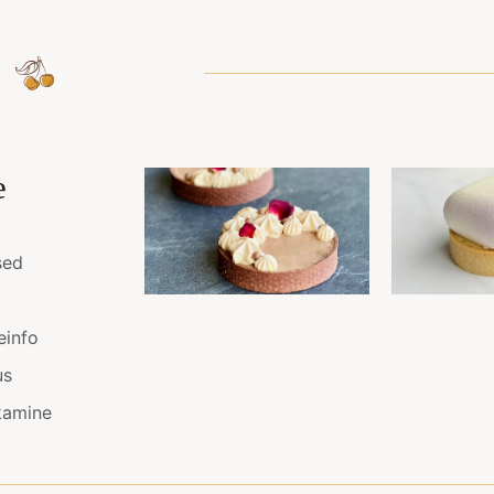
e
sed
einfo
us
kamine