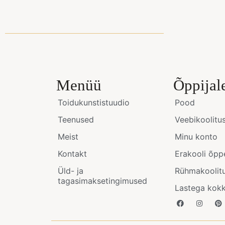
Menüü
Õppijal
Toidukunstistuudio
Pood
Teenused
Veebikoolitu
Meist
Minu konto
Kontakt
Erakooli õpp
Üld- ja
Rühmakoolit
tagasimaksetingimused
Lastega kok