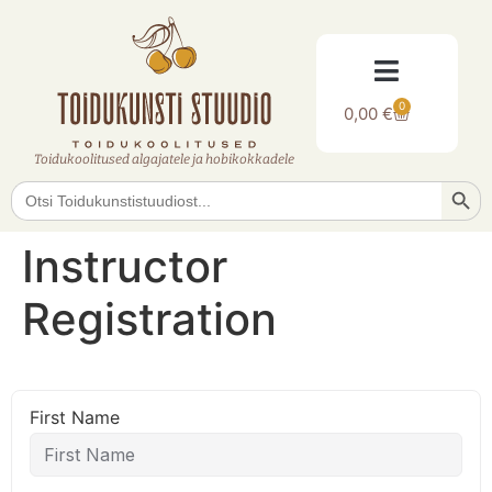
0
0,00
€
Toidukoolitused algajatele ja hobikokkadele
Searc
Search
for:
Instructor
Registration
First Name