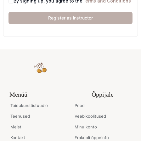
By signing up, you agree to the
Terms and Conditions
Register as instructor
Menüü
Õppijale
Toidukunstistuudio
Pood
Teenused
Veebikoolitused
Meist
Minu konto
Kontakt
Erakooli õppeinfo