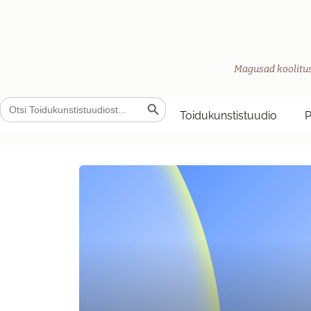
Magusad koolitus
Search Button
Search
for:
Toidukunstistuudio