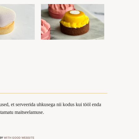
sed, et serveerida uhkusega nii kodus kui tööl enda
ustamatu maitseelamuse.
 BY
WITH GOOD WEBSITE