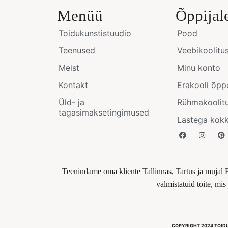
Menüü
Õppijal
Toidukunstistuudio
Pood
Teenused
Veebikoolitu
Meist
Minu konto
Kontakt
Erakooli õpp
Üld- ja
Rühmakoolit
tagasimaksetingimused
Lastega kok
Teenindame oma kliente Tallinnas, Tartus ja mujal 
valmistatuid toite, mi
COPYRIGHT 2024 TOID