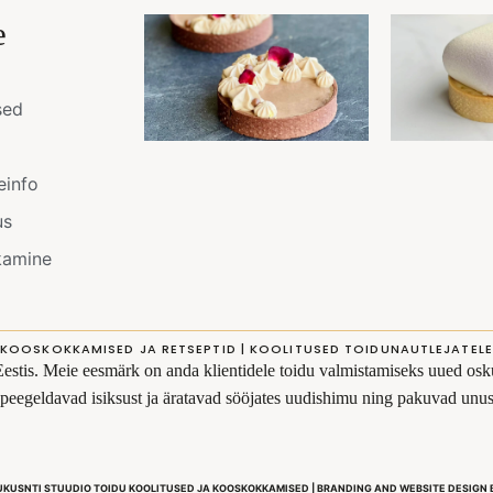
e
sed
einfo
us
kamine
KOOSKOKKAMISED JA RETSEPTID | KOOLITUSED TOIDUNAUTLEJATELE
Eestis. Meie eesmärk on anda klientidele toidu valmistamiseks uued osku
s peegeldavad isiksust ja äratavad sööjates uudishimu ning pakuvad un
UKUSNTI STUUDIO TOIDU KOOLITUSED JA KOOSKOKKAMISED | BRANDING AND WEBSITE DESIGN