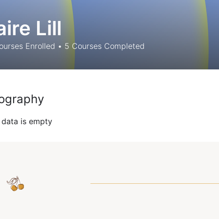
ire Lill
urses Enrolled
•
5
Courses Completed
ography
 data is empty