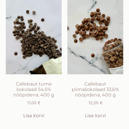
Callebaut tume
Callebaut
šokolaad 54,5%
piimašokolaad 33,6%
nööpidena, 400 g
nööpidena, 400 g
11,00
€
12,00
€
Lisa korvi
Lisa korvi