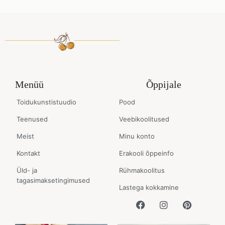
Menüü
Õppijale
Toidukunstistuudio
Pood
Teenused
Veebikoolitused
Meist
Minu konto
Kontakt
Erakooli õppeinfo
Üld- ja
Rühmakoolitus
tagasimaksetingimused
Lastega kokkamine