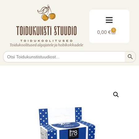
0
0,00
€
Toidukoolitused algajatele ja hobikokkadele
Searc
Search
for: