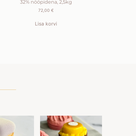
32% nööpidena, 2,5kg
72,00
€
Lisa korvi