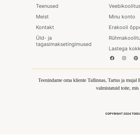
Teenused
Veebikoolitu
Meist
Minu konto
Kontakt
Erakooli õpp
Üld- ja
Rühmakoolit
tagasimaksetingimused
Lastega kok
Teenindame oma kliente Tallinnas, Tartus ja mujal 
valmistatuid toite, mi
COPYRIGHT 2024 TOID