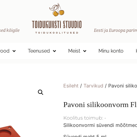
ed kõigile
Eesti ja Euroopa parim
Pood
Teenused
Meist
Minu konto
Esileht
/
Tarvikud
/ Pavoni silik
Pavoni silikoonvorm F
Koolitus toimub: -
Silikoonvormi süvendi mõõtme
Süvendi maht 5 ml.