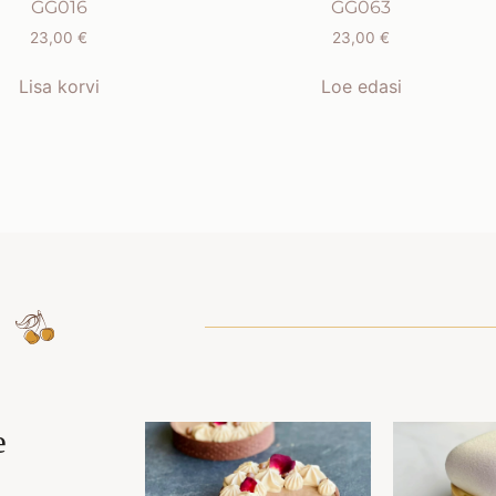
GG016
GG063
23,00
€
23,00
€
Lisa korvi
Loe edasi
e