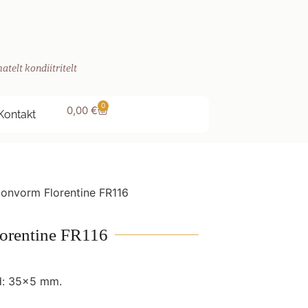
atelt kondiitritelt
0
0,00
€
Kontakt
oonvorm Florentine FR116
lorentine FR116
d: 35×5 mm.