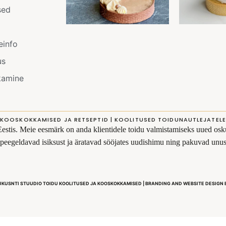
sed
einfo
us
kamine
KOOSKOKKAMISED JA RETSEPTID | KOOLITUSED TOIDUNAUTLEJATELE
Eestis. Meie eesmärk on anda klientidele toidu valmistamiseks uued osku
s peegeldavad isiksust ja äratavad sööjates uudishimu ning pakuvad un
UKUSNTI STUUDIO TOIDU KOOLITUSED JA KOOSKOKKAMISED | BRANDING AND WEBSITE DESIGN