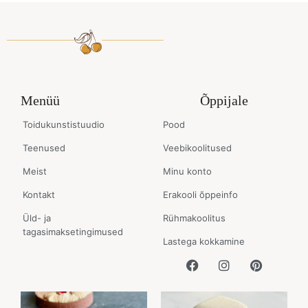
Menüü
Õppijale
Toidukunstistuudio
Pood
Teenused
Veebikoolitused
Meist
Minu konto
Kontakt
Erakooli õppeinfo
Üld- ja
Rühmakoolitus
tagasimaksetingimused
Lastega kokkamine