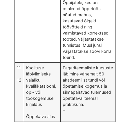
Õppijatele, kes on
osalenud õppetöös
nõutud mahus,
kasutavad õigeid
töövõtteid ning
valmistavad korrektsed
tooted, väljastatakse
tunnistus. Muul juhul
väljastatakse soovi korral
tõend.
11
Koolituse
Pagariteemaliste kursuste
läbiviimiseks
läbimine vähemalt 50
12
vajaliku
akadeemilist tundi või
kvalifikatsiooni,
õpetamise kogemus ja
õpi- või
silmapaistvad tulemused
töökogemuse
õpetataval teemal
kirjeldus
praktikuna.
–
Õppekava alus