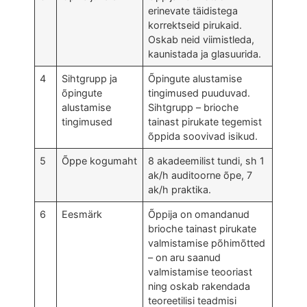
erinevate täidistega
korrektseid pirukaid.
Oskab neid viimistleda,
kaunistada ja glasuurida.
4
Sihtgrupp ja
Õpingute alustamise
õpingute
tingimused puuduvad.
alustamise
Sihtgrupp – brioche
tingimused
tainast pirukate tegemist
õppida soovivad isikud.
5
Õppe kogumaht
8 akadeemilist tundi, sh 1
ak/h auditoorne õpe, 7
ak/h praktika.
6
Eesmärk
Õppija on omandanud
brioche tainast pirukate
valmistamise põhimõtted
– on aru saanud
valmistamise teooriast
ning oskab rakendada
teoreetilisi teadmisi