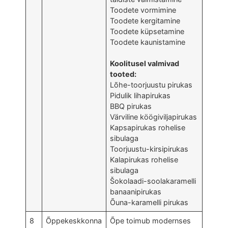
Toodete vormimine
Toodete kergitamine
Toodete küpsetamine
Toodete kaunistamine
Koolitusel valmivad
tooted:
Lõhe-toorjuustu pirukas
Pidulik lihapirukas
BBQ pirukas
Värviline köögiviljapirukas
Kapsapirukas rohelise
sibulaga
Toorjuustu-kirsipirukas
Kalapirukas rohelise
sibulaga
Šokolaadi-soolakaramelli
banaanipirukas
Õuna-karamelli pirukas
8
Õppekeskkonna
Õpe toimub modernses