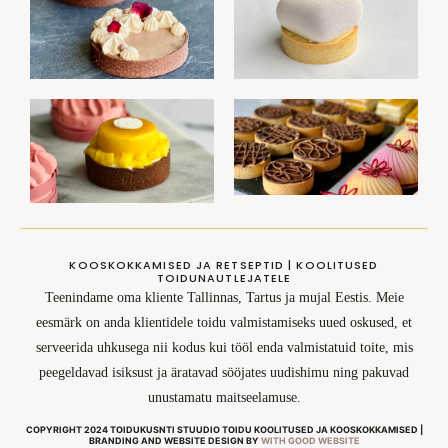
KOOSKOKKAMISED JA RETSEPTID | KOOLITUSED
TOIDUNAUTLEJATELE
Teenindame oma kliente Tallinnas, Tartus ja mujal Eestis. Meie
eesmärk on anda klientidele toidu valmistamiseks uued oskused, et
serveerida uhkusega nii kodus kui tööl enda valmistatuid toite, mis
peegeldavad isiksust ja äratavad sööjates uudishimu ning pakuvad
unustamatu maitseelamuse.
COPYRIGHT 2024 TOIDUKUSNTI STUUDIO TOIDU KOOLITUSED JA KOOSKOKKAMISED |
BRANDING AND WEBSITE DESIGN BY
WITH GOOD WEBSITE