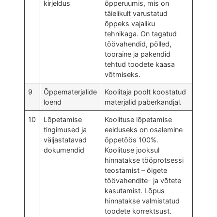
kirjeldus
õpperuumis, mis on
täielikult varustatud
õppeks vajaliku
tehnikaga. On tagatud
töövahendid, põlled,
tooraine ja pakendid
tehtud toodete kaasa
võtmiseks.
9
Õppematerjalide
Koolitaja poolt koostatud
loend
materjalid paberkandjal.
10
Lõpetamise
Koolituse lõpetamise
tingimused ja
eelduseks on osalemine
väljastatavad
õppetöös 100%.
dokumendid
Koolituse jooksul
hinnatakse tööprotsessi
teostamist – õigete
töövahendite- ja võtete
kasutamist. Lõpus
hinnatakse valmistatud
toodete korrektsust.