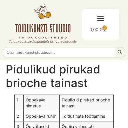
0
0,00
€
Toidukoolitused algajatele ja hobikokkadele
Searc
Search
for:
Pidulikud pirukad
brioche tainast
1
Õppekava
Pidulikud pirukad brioche
nimetus
tainast
2
Õppekava rühm
Toiduainete töötlemine
3
Õpiväljundid
Õppija valmistab