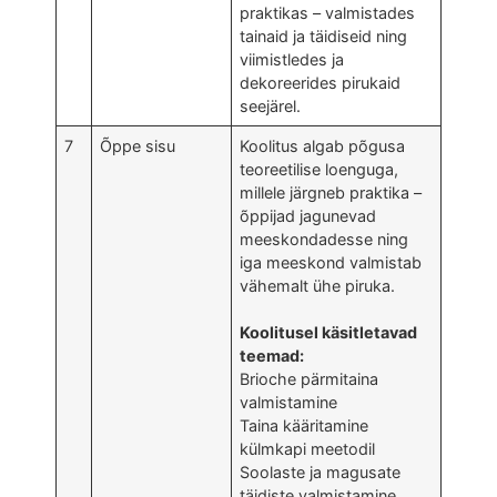
praktikas – valmistades
tainaid ja täidiseid ning
viimistledes ja
dekoreerides pirukaid
seejärel.
7
Õppe sisu
Koolitus algab põgusa
teoreetilise loenguga,
millele järgneb praktika –
õppijad jagunevad
meeskondadesse ning
iga meeskond valmistab
vähemalt ühe piruka.
Koolitusel käsitletavad
teemad:
Brioche pärmitaina
valmistamine
Taina kääritamine
külmkapi meetodil
Soolaste ja magusate
täidiste valmistamine