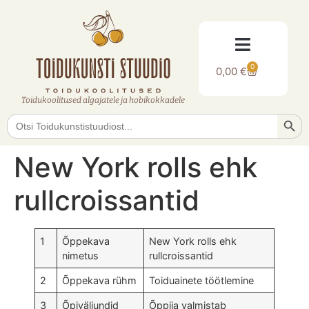
0
0,00
€
Toidukoolitused algajatele ja hobikokkadele
Searc
Search
for:
New York rolls ehk
rullcroissantid
1
Õppekava
New York rolls ehk
nimetus
rullcroissantid
2
Õppekava rühm
Toiduainete töötlemine
3
Õpiväljundid
Õppija valmistab