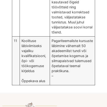
kasutavad õigeid
töövõtteid ning
valmistavad korrektsed
tooted, väljastatakse
tunnistus. Muul juhul
väljastatakse soovi korral
tõend.
11
Koolituse
Pagariteemaliste kursuste
läbiviimiseks
läbimine vähemalt 50
vajaliku
akadeemilist tundi või
kvalifikatsiooni,
õpetamise kogemus ja
õpi- või
silmapaistvad tulemused
töökogemuse
õpetataval teemal
kirjeldus
praktikuna.
–
Õppekava alus