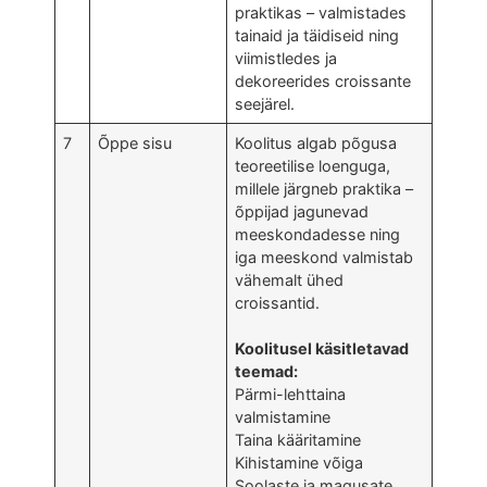
praktikas – valmistades
tainaid ja täidiseid ning
viimistledes ja
dekoreerides croissante
seejärel.
7
Õppe sisu
Koolitus algab põgusa
teoreetilise loenguga,
millele järgneb praktika –
õppijad jagunevad
meeskondadesse ning
iga meeskond valmistab
vähemalt ühed
croissantid.
Koolitusel käsitletavad
teemad:
Pärmi-lehttaina
valmistamine
Taina kääritamine
Kihistamine võiga
Soolaste ja magusate