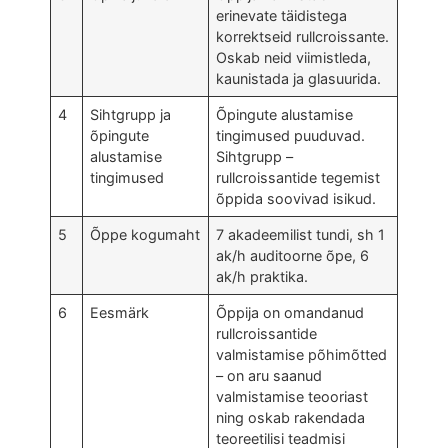
erinevate täidistega
korrektseid rullcroissante.
Oskab neid viimistleda,
kaunistada ja glasuurida.
4
Sihtgrupp ja
Õpingute alustamise
õpingute
tingimused puuduvad.
alustamise
Sihtgrupp –
tingimused
rullcroissantide tegemist
õppida soovivad isikud.
5
Õppe kogumaht
7 akadeemilist tundi, sh 1
ak/h auditoorne õpe, 6
ak/h praktika.
6
Eesmärk
Õppija on omandanud
rullcroissantide
valmistamise põhimõtted
– on aru saanud
valmistamise teooriast
ning oskab rakendada
teoreetilisi teadmisi