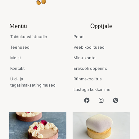
Menüü
Õppijale
Toidukunstistuudio
Pood
Teenused
Veebikoolitused
Meist
Minu konto
Kontakt
Erakooli õppeinfo
Üld- ja
Rühmakoolitus
tagasimaksetingimused
Lastega kokkamine