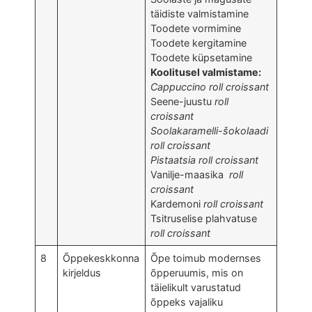
täidiste valmistamine
Toodete vormimine
Toodete kergitamine
Toodete küpsetamine
Koolitusel valmistame:
Cappuccino roll croissant
Seene-juustu
roll
croissant
Soolakaramelli-šokolaadi
roll croissant
Pistaatsia roll croissant
Vanilje-maasika
roll
croissant
Kardemoni
roll croissant
Tsitruselise plahvatuse
roll croissant
8
Õppekeskkonna
Õpe toimub modernses
kirjeldus
õpperuumis, mis on
täielikult varustatud
õppeks vajaliku